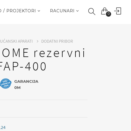
O / PROJEKTORI
RACUNARI
0
KUĆANSKI APARATI
DODATNI PRIBOR
HOME rezervni
SFAP-400
GARANCIJA
0M
124