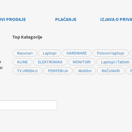
OVI PRODAJE
PLAĆANJE
IZJAVA O PRIV
Top Kategorije
Racunari
Laptopi
HARDWARE
Polovni laptopi
m
KLIME
ELEKTRONIKA
MONITORI
Laptopi i Tableti
si
TV UREĐAJI
PERIFERIJA
Mobilni
RAČUNARI