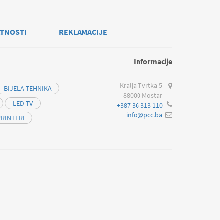
ATNOSTI
REKLAMACIJE
Informacije
Kralja Tvrtka 5
BIJELA TEHNIKA
88000 Mostar
LED TV
+387 36 313 110
info@pcc.ba
PRINTERI