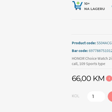
10+
NA LAGERU
Product code:
5504ACG
Bar code:
69778875101
HONOR Choice Watch 2i,1
call, 109 Sports type
66,00 KM
i
KOL