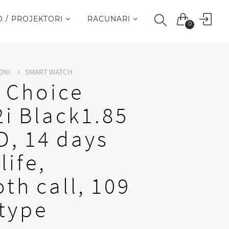
O / PROJEKTORI
RACUNARI
0
ONI
SMART WATCH
 Choice
i Black1.85
, 14 days
life,
th call, 109
 type