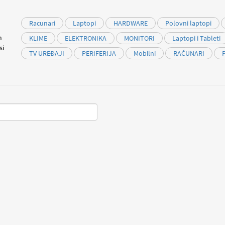
Racunari
Laptopi
HARDWARE
Polovni laptopi
m
KLIME
ELEKTRONIKA
MONITORI
Laptopi i Tableti
si
TV UREĐAJI
PERIFERIJA
Mobilni
RAČUNARI