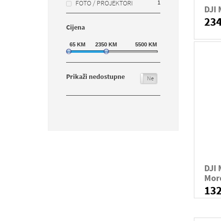
1
FOTO / PROJEKTORI
DJI 
23
Cijena
65
KM
2350
KM
5500
KM
Prikaži nedostupne
Da
Ne
DJI 
Mor
13