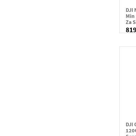
DJI
Min
Za S
81
DJI
120