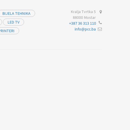
Kralja Tvrtka 5
BIJELA TEHNIKA
88000 Mostar
LED TV
+387 36 313 110
info@pcc.ba
PRINTERI