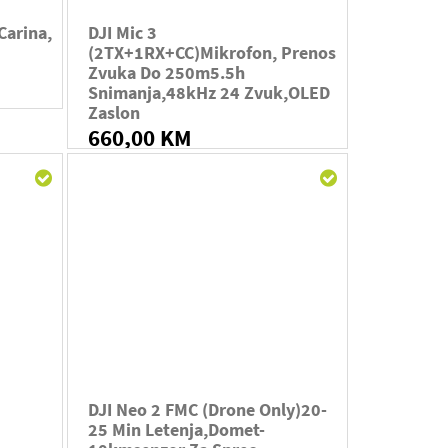
Carina,
DJI Mic 3
(2TX+1RX+CC)mikrofon, Prenos
Zvuka Do 250m5.5h
Snimanja,48kHz 24 Zvuk,OLED
Zaslon
660,00 KM
DJI Neo 2 FMC (drone Only)20-
25 Min Letenja,domet-