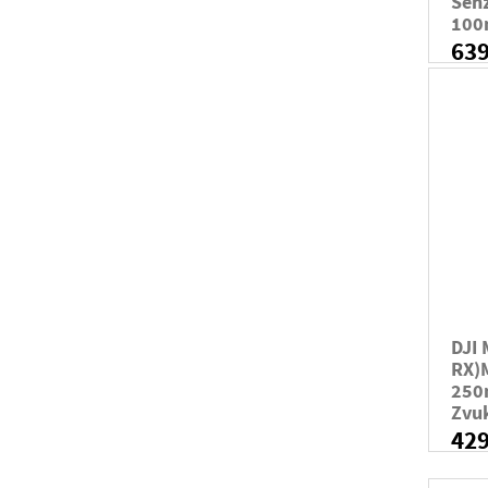
Sen
100
63
DJI 
RX)
250
Zvuk
42