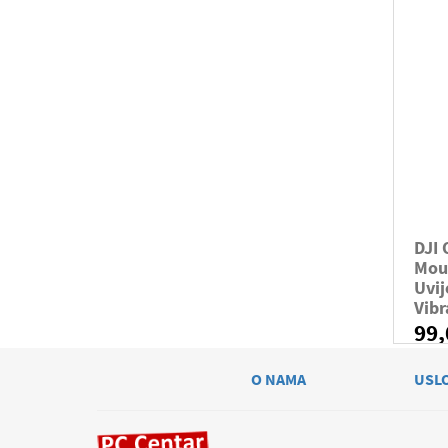
DJI
Mou
Uvij
Vibr
99
O NAMA
USL