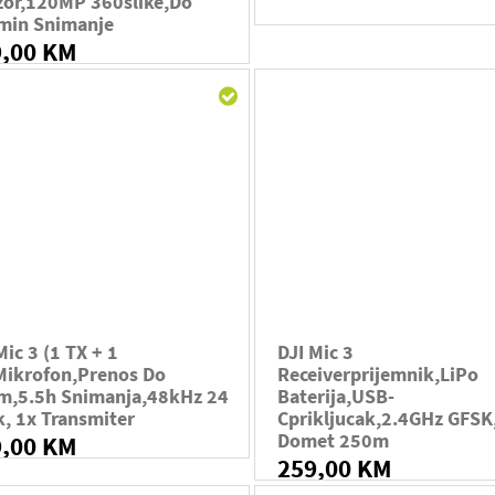
zor,120MP 360slike,do
min Snimanje
9,00 KM
Mic 3 (1 TX + 1
DJI Mic 3
Mikrofon,prenos Do
Receiverprijemnik,LiPo
m,5.5h Snimanja,48kHz 24
Baterija,USB-
, 1x Transmiter
Cprikljucak,2.4GHz GFSK
Domet 250m
9,00 KM
259,00 KM