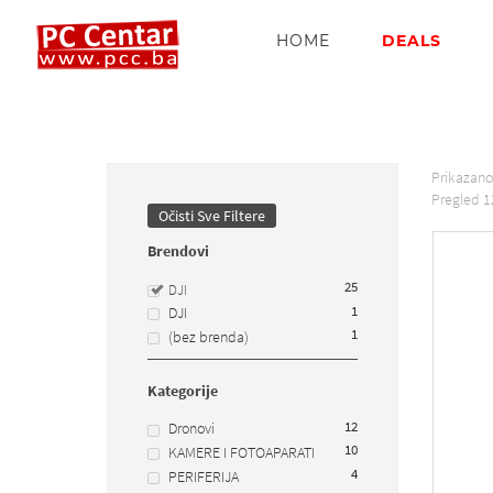
HOME
DEALS
Prikazan
Pregled
1
Očisti Sve Filtere
Brendovi
25
DJI
1
DJI
1
(bez brenda)
Kategorije
12
Dronovi
10
KAMERE I FOTOAPARATI
4
PERIFERIJA