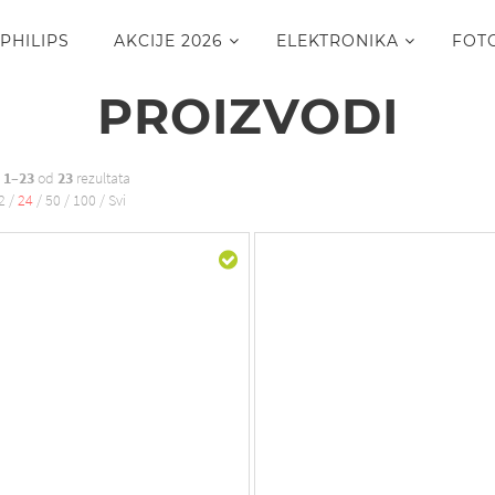
PHILIPS
AKCIJE 2026
ELEKTRONIKA
FOT
PROIZVODI
o
1–23
od
23
rezultata
2
/
24
/
50
/
100
/
Svi