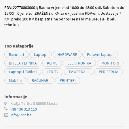
PDV: 227788030001; Radno vrijeme od 10:00 do 18:00 sati. Subotom do
15:00h. Cijene su IZRAŽENE u KM sa uključenim PDV-om. Dostava je 7
KM, preko 100 KM besplatna(ne odnosi se na klima uređaje i bijelu
tehniku)
Top Kategorije
Racunari
Laptopi
HARDWARE
Polovni laptopi
BIJELA TEHNIKA
KLIME
ELEKTRONIKA
MONITORI
Laptopi i Tableti
LED TV
TV UREĐAJI
PERIFERIJA
Mobilni
RAČUNARI
PRINTERI
Informacije
Kralja Tvrtka 5
88000 Mostar
+387 36 313 110
info@pcc.ba