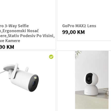
o 3-Way Selfie
GoPro MAX2 Lens
ck,ergonomski Nosač
99,00 KM
re,stativ Podesiv Po Visini,
Sve Kamere
,90 KM