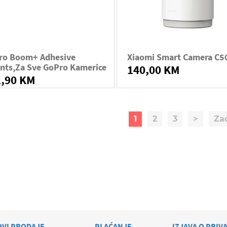
ro Boom+ Adhesive
Xiaomi Smart Camera C5
nts,za Sve GoPro Kamerice
140,00 KM
1,90 KM
1
2
3
>
Za
OVI PRODAJE
PLAĆANJE
IZJAVA O PRIV