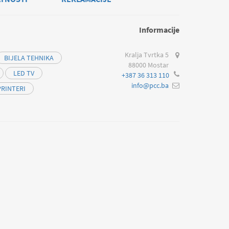
Informacije
Kralja Tvrtka 5
BIJELA TEHNIKA
88000 Mostar
LED TV
+387 36 313 110
info@pcc.ba
PRINTERI