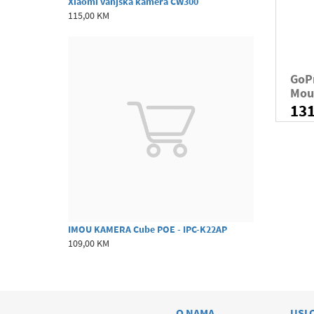
Xiaomi vanjska kamera CW300
115,00 KM
GoP
Mou
13
IMOU KAMERA Cube POE - IPC-K22AP
109,00 KM
O NAMA
USL