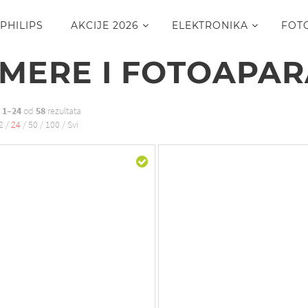
PHILIPS
AKCIJE 2026
ELEKTRONIKA
FOT
MERE I FOTOAPAR
o
1–24
od
58
rezultata
2
/
24
/
50
/
100
/
Svi