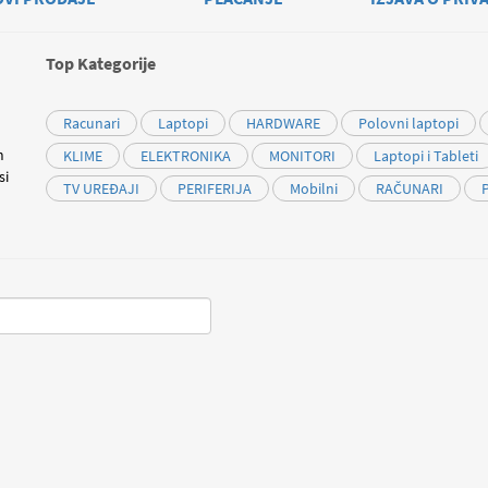
Top Kategorije
Racunari
Laptopi
HARDWARE
Polovni laptopi
m
KLIME
ELEKTRONIKA
MONITORI
Laptopi i Tableti
si
TV UREĐAJI
PERIFERIJA
Mobilni
RAČUNARI