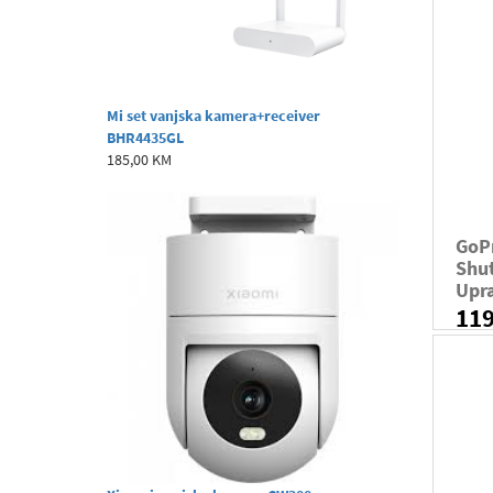
Mi set vanjska kamera+receiver
BHR4435GL
185,00 KM
GoP
Shut
Upra
11