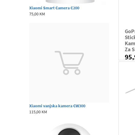
Xiaomi Smart Camera C200
75,00 KM
GoPr
Sti
Kame
Za 
95
Xiaomi vanjska kamera CW300
115,00 KM