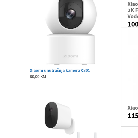
Xia
2K F
Vod
10
Xiaomi unutrašnja kamera C301
80,00 KM
Xia
11