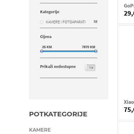
GoPr
29
Kategorije
58
KAMERE I FOTOAPARATI
Cijena
25
KM
7870
KM
Prikaži nedostupne
Da
Ne
Xia
75
POTKATEGORIJE
KAMERE