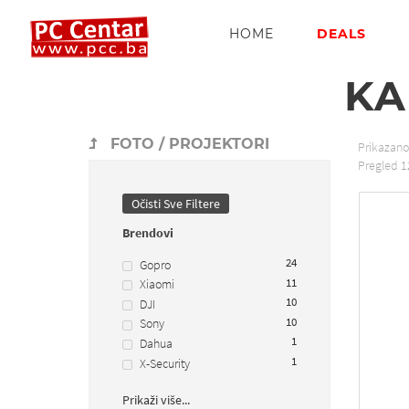
HOME
DEALS
KA
FOTO / PROJEKTORI
Prikazan
Pregled
1
Očisti Sve Filtere
Brendovi
24
Gopro
11
Xiaomi
10
DJI
10
Sony
1
Dahua
1
X-Security
Prikaži više...