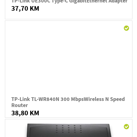
TP-Link UE300C Type-C GigabitEthernet Adapter
37,70 KM
TP-Link TL-WR840N 300 MbpsWireless N Speed
Router
38,80 KM