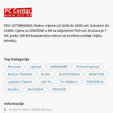
PDV: 227788030001; Radno vrijeme od 10:00 do 18:00 sati. Subotom do
15:00h. Cijene su IZRAŽENE u KM sa uključenim PDV-om. Dostava je 7
KM, preko 100 KM besplatna(ne odnosi se na klima uređaje i bijelu
tehniku)
Top Kategorije
Racunari
Laptopi
HARDWARE
Polovni laptopi
BIJELA TEHNIKA
KLIME
ELEKTRONIKA
MONITORI
Laptopi i Tableti
LED TV
TV UREĐAJI
PERIFERIJA
Mobilni
RAČUNARI
PRINTERI
Informacije
Kralja Tvrtka 5
88000 Mostar