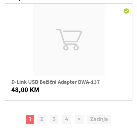
D-Link USB Bežični Adapter DWA-137
48,00 KM
1
2
3
4
>
Zadnja