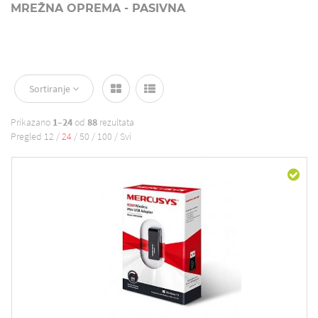
MREŽNA OPREMA - PASIVNA
Sortiranje
Prikazano
1–24
od
88
rezultata
Pregled
12
/
24
/
50
/
100
/
Svi