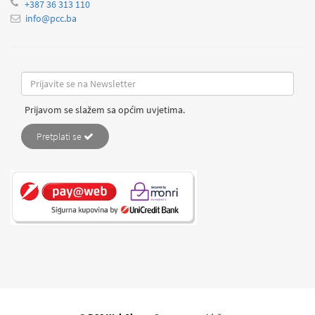
+387 36 313 110
info@pcc.ba
Prijavom se slažem sa općim uvjetima.
Pretplati se