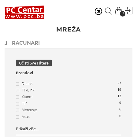
0
MREŽA
RACUNARI
Očisti Sve Filtere
Brendovi
27
D-Link
19
TP-Link
13
Xiaomi
9
HP
6
Mercusys
6
Asus
Prikaži više...