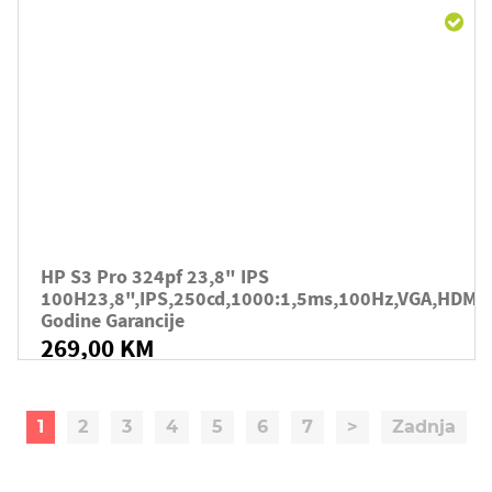
HP S3 Pro 324pf 23,8" IPS
100H23,8",IPS,250cd,1000:1,5ms,100Hz,VGA,HDMI,
Godine Garancije
269,00 KM
1
2
3
4
5
6
7
>
Zadnja