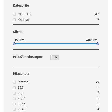
Kategorije
157
MONITORI
9
Monitori
Cijena
155
KM
4400
KM
Prikaži nedostupne
Da
Ne
Dijagonala
20
(prazno)
1
15,6
2
21,5
1
21,5"
1
21.45
2
21.45"