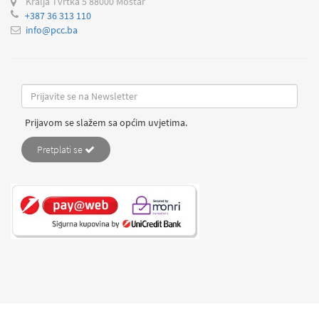
Kralja Tvrtka 5
88000 Mostar
+387 36 313 110
info@pcc.ba
Prijavom se slažem sa općim uvjetima.
Pretplati se