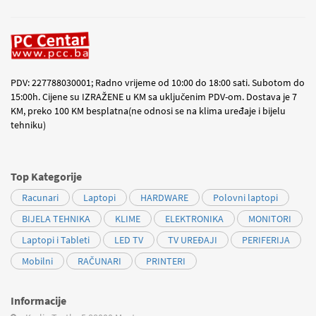
PDV: 227788030001; Radno vrijeme od 10:00 do 18:00 sati. Subotom do
15:00h. Cijene su IZRAŽENE u KM sa uključenim PDV-om. Dostava je 7
KM, preko 100 KM besplatna(ne odnosi se na klima uređaje i bijelu
tehniku)
Top Kategorije
Racunari
Laptopi
HARDWARE
Polovni laptopi
BIJELA TEHNIKA
KLIME
ELEKTRONIKA
MONITORI
Laptopi i Tableti
LED TV
TV UREĐAJI
PERIFERIJA
Mobilni
RAČUNARI
PRINTERI
Informacije