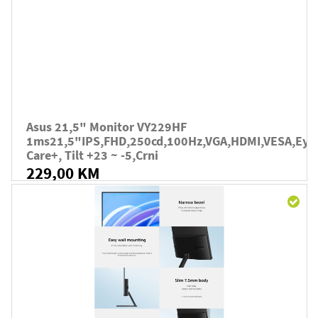
Asus 21,5" Monitor VY229HF
1ms21,5"IPS,FHD,250cd,100Hz,VGA,HDMI,VESA,Eye
Care+, Tilt +23 ~ -5,crni
229,00 KM