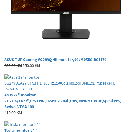
ASUS TUF Gaming VG289Q 4K monitor,90LM05B0-B01170
650,00 KM
550,00 KM
Asus 27" monitor
VG279Q1A27",IPS,FHD,165Hz,250Cd,1ms,2xHDMI,1xDP,Speakers,
Swivel,VESA 100
419,00 KM
Tesla monitor 24"