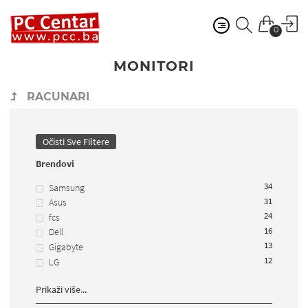
0
MONITORI
RACUNARI
Očisti Sve Filtere
Brendovi
34
Samsung
31
Asus
24
fcs
16
Dell
13
Gigabyte
12
LG
Prikaži više...