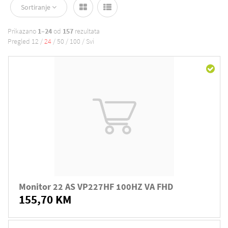
Sortiranje
Prikazano
1–24
od
157
rezultata
Pregled
12
/
24
/
50
/
100
/
Svi
Monitor 22 AS VP227HF 100HZ VA FHD
155,70 KM