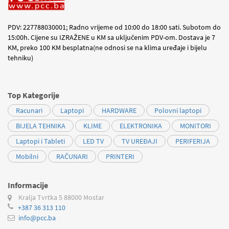
PDV: 227788030001; Radno vrijeme od 10:00 do 18:00 sati. Subotom do
15:00h. Cijene su IZRAŽENE u KM sa uključenim PDV-om. Dostava je 7
KM, preko 100 KM besplatna(ne odnosi se na klima uređaje i bijelu
tehniku)
Top Kategorije
Racunari
Laptopi
HARDWARE
Polovni laptopi
BIJELA TEHNIKA
KLIME
ELEKTRONIKA
MONITORI
Laptopi i Tableti
LED TV
TV UREĐAJI
PERIFERIJA
Mobilni
RAČUNARI
PRINTERI
Informacije
Kralja Tvrtka 5
88000 Mostar
+387 36 313 110
info@pcc.ba