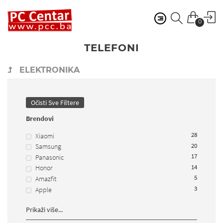
0
TELEFONI
ELEKTRONIKA
Očisti Sve Filtere
Brendovi
28
Xiaomi
20
Samsung
17
Panasonic
14
Honor
5
Amazfit
3
Apple
Prikaži više...