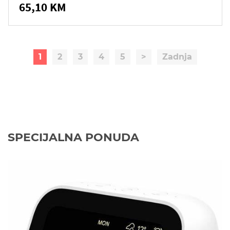
65,10 KM
1
2
3
4
5
>
Zadnja
SPECIJALNA PONUDA