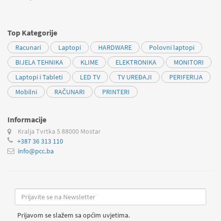
Top Kategorije
Racunari
Laptopi
HARDWARE
Polovni laptopi
BIJELA TEHNIKA
KLIME
ELEKTRONIKA
MONITORI
Laptopi i Tableti
LED TV
TV UREĐAJI
PERIFERIJA
Mobilni
RAČUNARI
PRINTERI
Informacije
Kralja Tvrtka 5
88000 Mostar
+387 36 313 110
info@pcc.ba
Prijavom se slažem sa općim uvjetima.