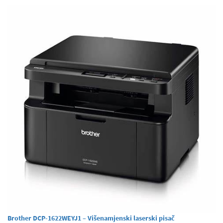
Brother DCP-1622WEYJ1 – Višenamjenski laserski pisač