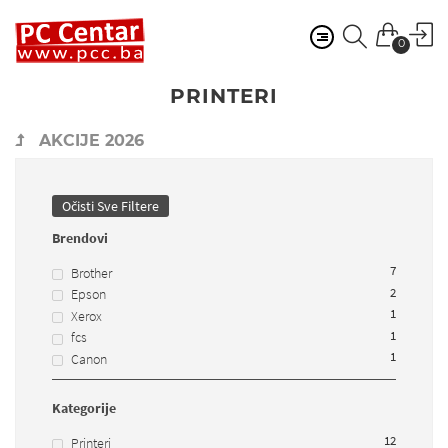
0
PRINTERI
AKCIJE 2026
Očisti Sve Filtere
Brendovi
7
Brother
2
Epson
1
Xerox
1
fcs
1
Canon
Kategorije
12
Printeri