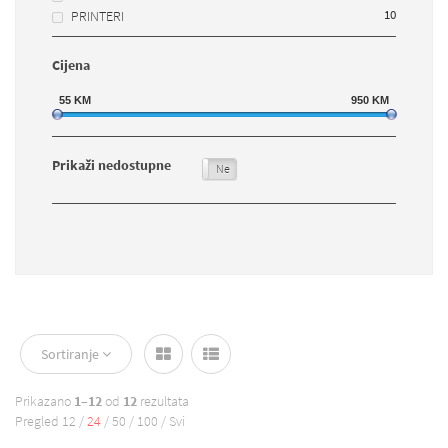
10
PRINTERI
Cijena
55
KM
950
KM
Prikaži nedostupne
Da
Ne
Sortiranje
Prikazano
1–12
od
12
rezultata
Pregled
12
/
24
/
50
/
100
/
Svi