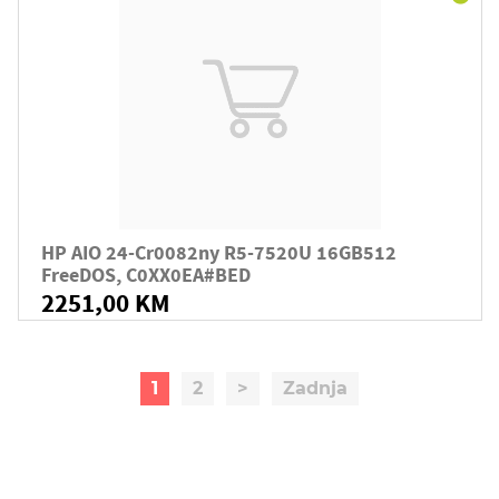
HP AIO 24-Cr0082ny R5-7520U 16GB512
FreeDOS, C0XX0EA#BED
2251,00 KM
1
2
>
Zadnja