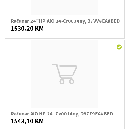
Računar 24¨HP AiO 24-Cr0034ny, B7VV8EA#BED
1530,20 KM
Računar AiO HP 24- Cv0014ny, D8ZZ9EA#BED
1543,10 KM