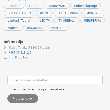
Racunari
Laptopi
HARDWARE
Polovni laptopi
BIJELA TEHNIKA
KLIME
ELEKTRONIKA
MONITORI
Laptopi i Tableti
LED TV
TV UREĐAJI
PERIFERIJA
Mobilni
RAČUNARI
PRINTERI
Informacije
Kralja Tvrtka 5
88000 Mostar
+387 36 313 110
info@pcc.ba
Prijavom se slažem sa općim uvjetima.
Pretplati se