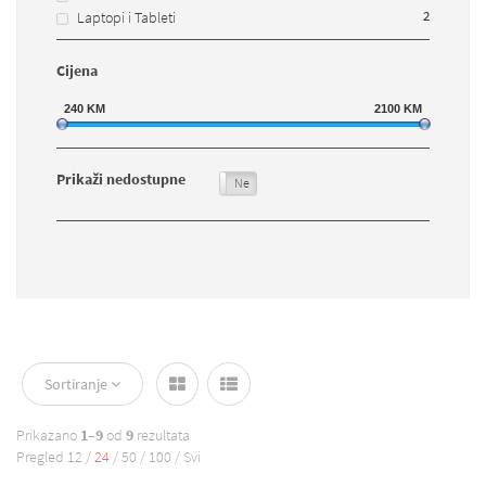
2
Laptopi i Tableti
Cijena
240
KM
2100
KM
Prikaži nedostupne
Da
Ne
Sortiranje
Prikazano
1–9
od
9
rezultata
Pregled
12
/
24
/
50
/
100
/
Svi