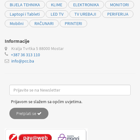
BIJELA TEHNIKA
KLIME
ELEKTRONIKA
MONITORI
Laptopi i Tableti
LED TV
TV UREĐAJI
PERIFERIJA
Mobilni
RAČUNARI
PRINTERI
Informacije
Kralja Tvrtka 5
88000 Mostar
+387 36 313 110
info@pcc.ba
Prijavom se slažem sa općim uvjetima.
Pretplati se