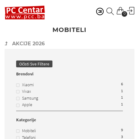
0
MOBITELI
AKCIJE 2026
Očisti Sve Filtere
Brendovi
6
Xiaomi
1
Vivax
1
Samsung
1
Apple
Kategorije
9
Mobiteli
3
Telefoni