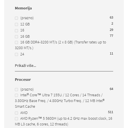
Memorija
63
(prazno)
2
12 GB
29
16
77
16 GB
16 GB DDR4-3200 MT/s (2 x 8 GB) (Transfer rates up to
3200 MT/s.)
1
1
24
Prikaži više...
Procesor
64
(prazno)
Intel® Core™ Ultra 7 155U / 12 Cores / 14 Threads /
3.80GHz Base Freq. / 4.80GHz Turbo Freq. / 12 MB Intel®
Smart Cache
51
1
AMD
AMD Ryzen™ 5 5600H (up to 4.2 GHz max boost clock, 16
MB L3 cache, 6 cores, 12 threads)