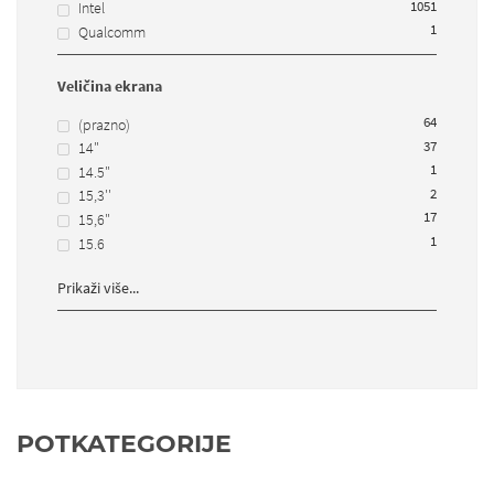
105
1
Intel
1
Qualcomm
Veličina ekrana
64
(prazno)
37
14"
1
14.5"
2
15,3''
17
15,6"
1
15.6
Prikaži više...
POTKATEGORIJE