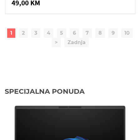
49,00 KM
1
2
3
4
5
6
7
8
9
10
>
Zadnja
SPECIJALNA PONUDA