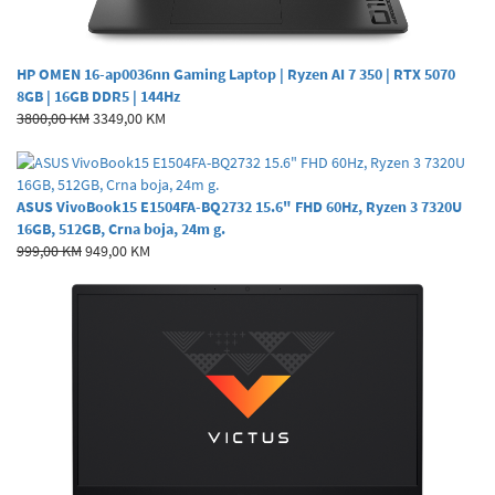
HP OMEN 16-ap0036nn Gaming Laptop | Ryzen AI 7 350 | RTX 5070
8GB | 16GB DDR5 | 144Hz
3800,00 KM
3349,00 KM
ASUS VivoBook15 E1504FA-BQ2732 15.6" FHD 60Hz, Ryzen 3 7320U
16GB, 512GB, Crna boja, 24m g.
999,00 KM
949,00 KM