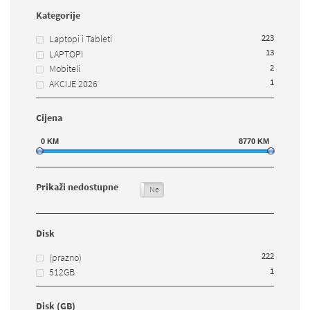
Kategorije
223
Laptopi i Tableti
13
LAPTOPI
2
Mobiteli
1
AKCIJE 2026
Cijena
0
KM
8770
KM
Prikaži nedostupne
Da
Ne
Disk
222
(prazno)
1
512GB
Disk (GB)