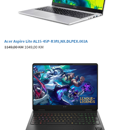
Acer Aspire Lite AL15-45P-R3PJ,NX.DLPEX.002A
1149,00 KM
1049,00 KM