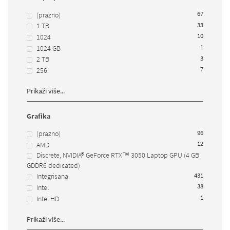
67
(prazno)
33
1 TB
10
1024
1
1024 GB
3
2 TB
7
256
Prikaži više...
Grafika
96
(prazno)
12
AMD
Discrete, NVIDIA® GeForce RTX™ 3050 Laptop GPU (4 GB
GDDR6 dedicated)
43
1
Integrisana
38
Intel
1
Intel HD
Prikaži više...