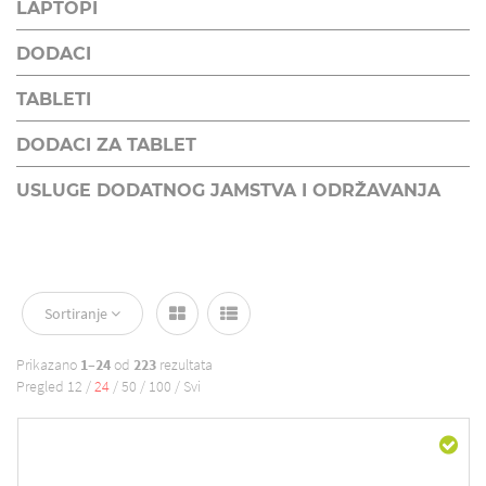
LAPTOPI
DODACI
TABLETI
DODACI ZA TABLET
USLUGE DODATNOG JAMSTVA I ODRŽAVANJA
Sortiranje
Prikazano
1–24
od
223
rezultata
Pregled
12
/
24
/
50
/
100
/
Svi