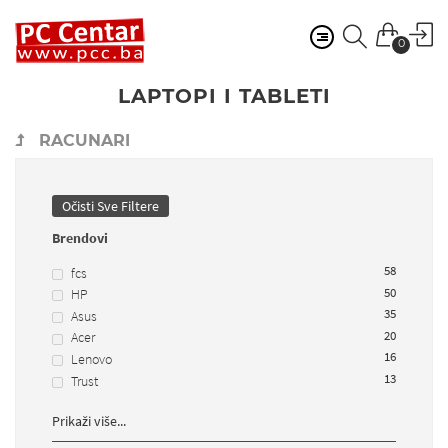
0
LAPTOPI I TABLETI
RACUNARI
Očisti Sve Filtere
Brendovi
58
fcs
50
HP
35
Asus
20
Acer
16
Lenovo
13
Trust
Prikaži više...