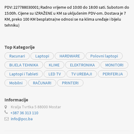
PDV: 227788030001; Radno vrijeme od 10:00 do 18:00 sati. Subotom do
15:00h. Cijene su IZRAŽENE u KM sa uključenim PDV-om. Dostava je 7
KM, preko 100 KM besplatna(ne odnosi se na klima uređaje i bijelu
tehniku)
Top Kategorije
Racunari
Laptopi
HARDWARE
Polovni laptopi
BIJELA TEHNIKA
KLIME
ELEKTRONIKA
MONITORI
Laptopi i Tableti
LED TV
TV UREĐAJI
PERIFERIJA
Mobilni
RAČUNARI
PRINTERI
Informacije
Kralja Tvrtka 5
88000 Mostar
+387 36 313 110
info@pcc.ba