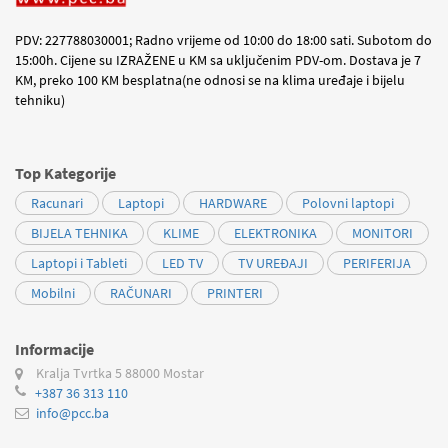
PDV: 227788030001; Radno vrijeme od 10:00 do 18:00 sati. Subotom do
15:00h. Cijene su IZRAŽENE u KM sa uključenim PDV-om. Dostava je 7
KM, preko 100 KM besplatna(ne odnosi se na klima uređaje i bijelu
tehniku)
Top Kategorije
Racunari
Laptopi
HARDWARE
Polovni laptopi
BIJELA TEHNIKA
KLIME
ELEKTRONIKA
MONITORI
Laptopi i Tableti
LED TV
TV UREĐAJI
PERIFERIJA
Mobilni
RAČUNARI
PRINTERI
Informacije
Kralja Tvrtka 5
88000 Mostar
+387 36 313 110
info@pcc.ba