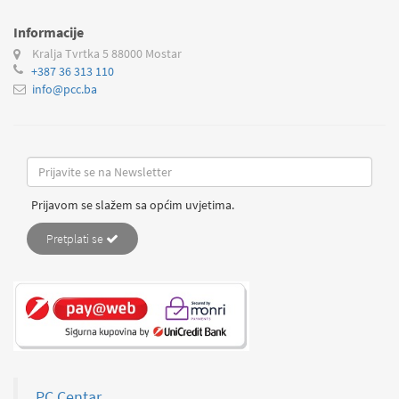
Informacije
Kralja Tvrtka 5
88000 Mostar
+387 36 313 110
info@pcc.ba
Prijavom se slažem sa općim uvjetima.
Pretplati se
PC Centar