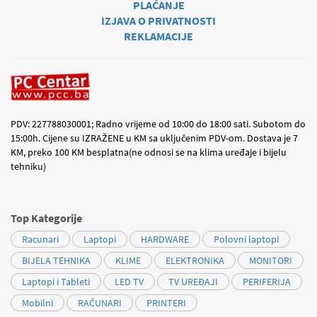
PLAĆANJE
IZJAVA O PRIVATNOSTI
REKLAMACIJE
PDV: 227788030001; Radno vrijeme od 10:00 do 18:00 sati. Subotom do
15:00h. Cijene su IZRAŽENE u KM sa uključenim PDV-om. Dostava je 7
KM, preko 100 KM besplatna(ne odnosi se na klima uređaje i bijelu
tehniku)
Top Kategorije
Racunari
Laptopi
HARDWARE
Polovni laptopi
BIJELA TEHNIKA
KLIME
ELEKTRONIKA
MONITORI
Laptopi i Tableti
LED TV
TV UREĐAJI
PERIFERIJA
Mobilni
RAČUNARI
PRINTERI