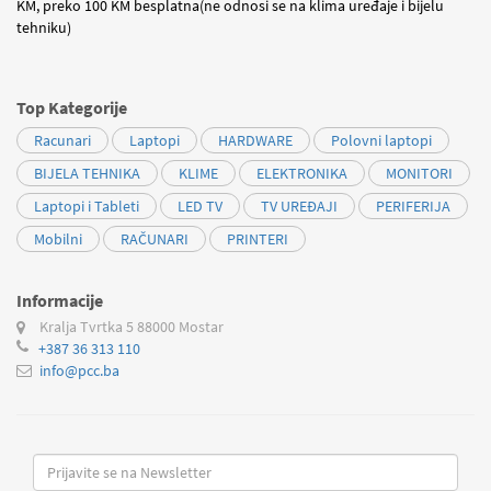
KM, preko 100 KM besplatna(ne odnosi se na klima uređaje i bijelu
tehniku)
Top Kategorije
Racunari
Laptopi
HARDWARE
Polovni laptopi
BIJELA TEHNIKA
KLIME
ELEKTRONIKA
MONITORI
Laptopi i Tableti
LED TV
TV UREĐAJI
PERIFERIJA
Mobilni
RAČUNARI
PRINTERI
Informacije
Kralja Tvrtka 5
88000 Mostar
+387 36 313 110
info@pcc.ba