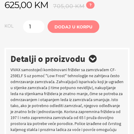
625,00 KM
?
705,00 KM
KOL
DODAJ U KORPU
Detalji o proizvodu
VIVAX samostojeći kombinovani frižider sa zamrzivačem CF-
259ELF S uz pomoć "Low Frost" tehnologije ne zahtjeva često
odmrzavanje zamrzivača. Zahvaljujući isparivaču koji je ugrađen
u stjenke zamrzivača (i time potpuno nevidljiv), nakupljanje
leda na stjenkama frižidera je znatno manje, čime se potreba za
odmrzavanjem i otapanjem leda iz zamrzivača smanjuje. Isto
tako, ako je potrebno odlediti zamrzivač, njegovo odleđivanje
je znatno brže i jednostavnije. Korisna zapremnina frižidera od
197 l i neto zapremnina zamrzivača od 65 l pruža dovoljno
prostora iza potrebe veće porodice. Police izrađene od čvrstog
kaljenog stakla i prozirna ladica za voće i povrće omogućuju