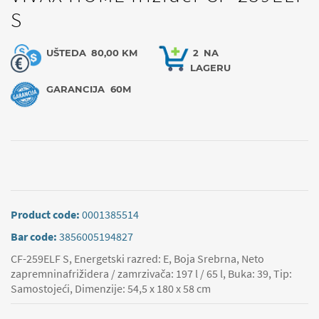
S
UŠTEDA
80,00 KM
2
NA
LAGERU
GARANCIJA
60M
Product code:
0001385514
Bar code:
3856005194827
CF-259ELF S, Energetski razred: E, Boja Srebrna, Neto
zapremninafrižidera / zamrzivača: 197 l / 65 l, Buka: 39, Tip:
Samostojeći, Dimenzije: 54,5 x 180 x 58 cm