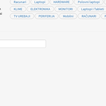
Racunari
Laptopi
HARDWARE
Polovni laptopi
m
KLIME
ELEKTRONIKA
MONITORI
Laptopi i Tableti
si
TV UREĐAJI
PERIFERIJA
Mobilni
RAČUNARI