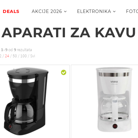
DEALS
AKCIJE 2026
ELEKTRONIKA
FOT
APARATI ZA KAVU
o
1–9
od
9
rezultata
2
/
24
/
50
/
100
/
Svi