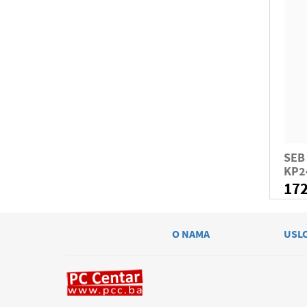
SEB 
KP2
17
O NAMA
USL