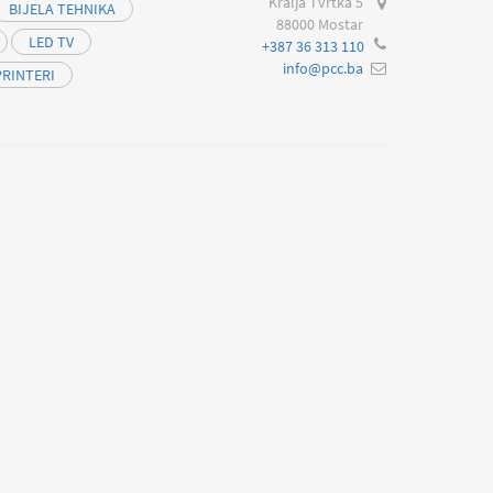
Kralja Tvrtka 5
BIJELA TEHNIKA
88000 Mostar
LED TV
+387 36 313 110
info@pcc.ba
PRINTERI