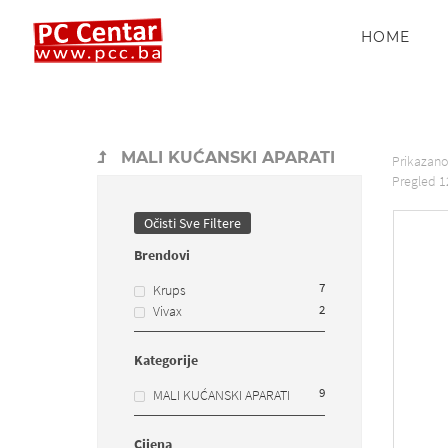
HOME
MALI KUĆANSKI APARATI
Prikazan
Pregled
1
Očisti Sve Filtere
Brendovi
7
Krups
2
Vivax
Kategorije
9
MALI KUĆANSKI APARATI
Cijena