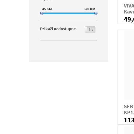
VIVA
45
KM
670
KM
Kav
49
Prikaži nedostupne
Da
Ne
SEB 
KP1
11