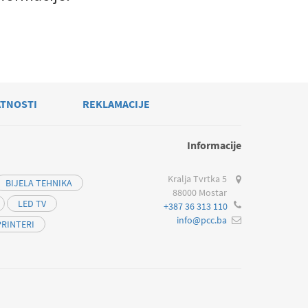
ATNOSTI
REKLAMACIJE
Informacije
Kralja Tvrtka 5
BIJELA TEHNIKA
88000 Mostar
LED TV
+387 36 313 110
info@pcc.ba
PRINTERI