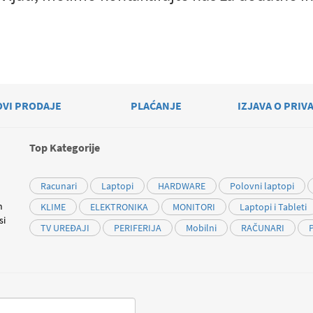
OVI PRODAJE
PLAĆANJE
IZJAVA O PRIV
Top Kategorije
Racunari
Laptopi
HARDWARE
Polovni laptopi
m
KLIME
ELEKTRONIKA
MONITORI
Laptopi i Tableti
si
TV UREĐAJI
PERIFERIJA
Mobilni
RAČUNARI