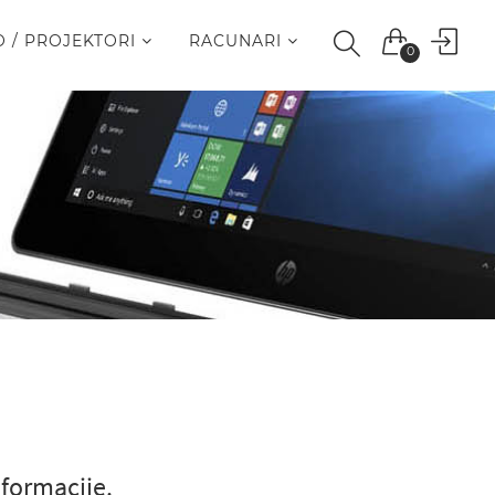
O / PROJEKTORI
RACUNARI
0
nformacije.