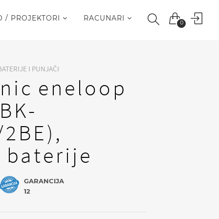
O / PROJEKTORI
RACUNARI
0
BATERIJE I PUNJAČI
nic eneloop
(BK-
2BE),
 baterije
GARANCIJA
12