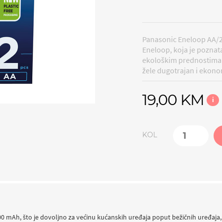
Panasonic Eneloop AA/2B
Eneloop, koja je pozna
ekološkim prednostima. O
žele dugotrajan i ekonom
19,00 KM
i
KOL
0 mAh, što je dovoljno za većinu kućanskih uređaja poput bežičnih uređaja, dal