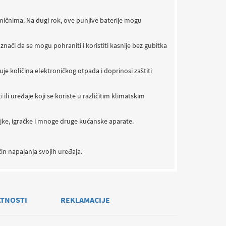
omičnima. Na dugi rok, ove punjive baterije mogu
nači da se mogu pohraniti i koristiti kasnije bez gubitka
e količina elektroničkog otpada i doprinosi zaštiti
 ili uređaje koji se koriste u različitim klimatskim
iljke, igračke i mnoge druge kućanske aparate.
čin napajanja svojih uređaja.
ATNOSTI
REKLAMACIJE