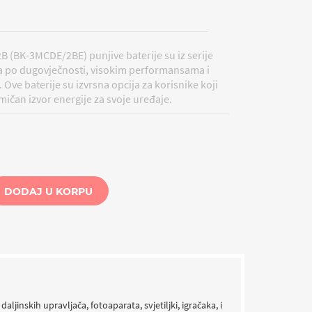
 (BK-3MCDE/2BE) punjive baterije su iz serije
ta po dugovječnosti, visokim performansama i
ve baterije su izvrsna opcija za korisnike koji
ičan izvor energije za svoje uređaje.
DODAJ U KORPU
jinskih upravljača, fotoaparata, svjetiljki, igračaka, i