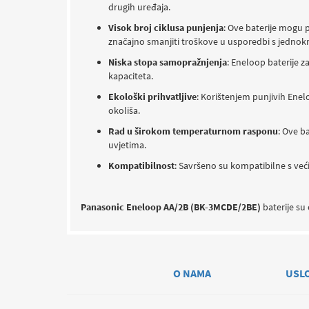
drugih uređaja.
Visok broj ciklusa punjenja
: Ove baterije mogu 
značajno smanjiti troškove u usporedbi s jednok
Niska stopa samopražnjenja
: Eneloop baterije z
kapaciteta.
Ekološki prihvatljive
: Korištenjem punjivih Enel
okoliša.
Rad u širokom temperaturnom rasponu
: Ove ba
uvjetima.
Kompatibilnost
: Savršeno su kompatibilne s veći
Panasonic Eneloop AA/2B (BK-3MCDE/2BE)
baterije su 
O NAMA
USL