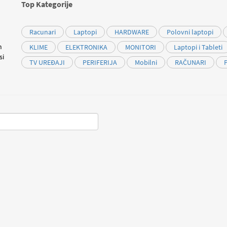
Top Kategorije
Racunari
Laptopi
HARDWARE
Polovni laptopi
m
KLIME
ELEKTRONIKA
MONITORI
Laptopi i Tableti
si
TV UREĐAJI
PERIFERIJA
Mobilni
RAČUNARI