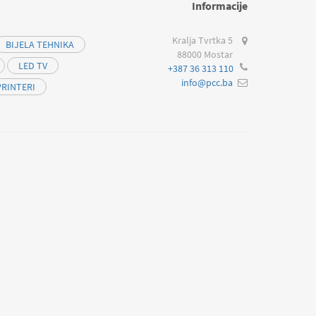
Informacije
Kralja Tvrtka 5
BIJELA TEHNIKA
88000 Mostar
LED TV
+387 36 313 110
info@pcc.ba
PRINTERI