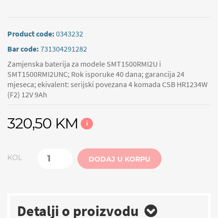
Product code:
0343232
Bar code:
731304291282
Zamjenska baterija za modele SMT1500RMI2U i
SMT1500RMI2UNC; Rok isporuke 40 dana; garancija 24
mjeseca; ekivalent: serijski povezana 4 komada CSB HR1234W
(F2) 12V 9Ah
320,50 KM
i
KOL
DODAJ U KORPU
Detalji o proizvodu