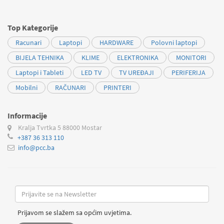
Top Kategorije
Racunari
Laptopi
HARDWARE
Polovni laptopi
BIJELA TEHNIKA
KLIME
ELEKTRONIKA
MONITORI
Laptopi i Tableti
LED TV
TV UREĐAJI
PERIFERIJA
Mobilni
RAČUNARI
PRINTERI
Informacije
Kralja Tvrtka 5
88000 Mostar
+387 36 313 110
info@pcc.ba
Prijavom se slažem sa općim uvjetima.