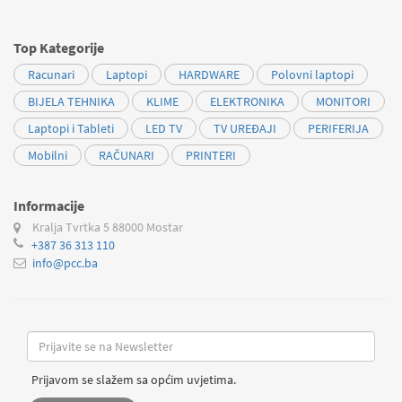
Top Kategorije
Racunari
Laptopi
HARDWARE
Polovni laptopi
BIJELA TEHNIKA
KLIME
ELEKTRONIKA
MONITORI
Laptopi i Tableti
LED TV
TV UREĐAJI
PERIFERIJA
Mobilni
RAČUNARI
PRINTERI
Informacije
Kralja Tvrtka 5
88000 Mostar
+387 36 313 110
info@pcc.ba
Prijavom se slažem sa općim uvjetima.