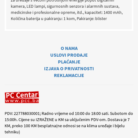
za uređaje s većom potrošnjom energije poput digitalnih
kamera, LED lampi, sigurnosnih senzora i alarmnih sustava,
medicinske i profesionalne opreme, itd., kapacitet: 1400 mAh,
Količina baterija u pakiranju: 1 kom, Pakiranje: blister
O NAMA
USLOVI PRODAJE
PLAĆANJE
IZJAVA O PRIVATNOSTI
REKLAMACIJE
PDV: 227788030001; Radno vrijeme od 10:00 do 18:00 sati. Subotom do
15:00h. Cijene su IZRAŽENE u KM sa uključenim PDV-om. Dostava je 7
KM, preko 100 KM besplatna(ne odnosi se na klima uređaje i bijelu
tehniku)