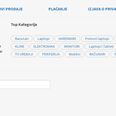
OVI PRODAJE
PLAĆANJE
IZJAVA O PRIV
Top Kategorije
Racunari
Laptopi
HARDWARE
Polovni laptopi
m
KLIME
ELEKTRONIKA
MONITORI
Laptopi i Tableti
si
TV UREĐAJI
PERIFERIJA
Mobilni
RAČUNARI