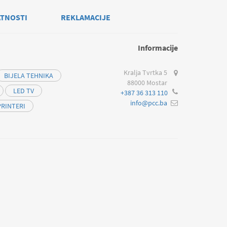
ATNOSTI
REKLAMACIJE
Informacije
Kralja Tvrtka 5
BIJELA TEHNIKA
88000 Mostar
LED TV
+387 36 313 110
info@pcc.ba
PRINTERI