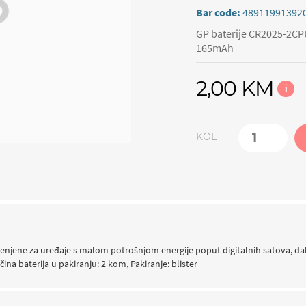
Bar code:
48911991392
GP baterije CR2025-2CPU2
165mAh
2,00 KM
i
KOL
jenjene za uređaje s malom potrošnjom energije poput digitalnih satova, dalj
ina baterija u pakiranju: 2 kom, Pakiranje: blister