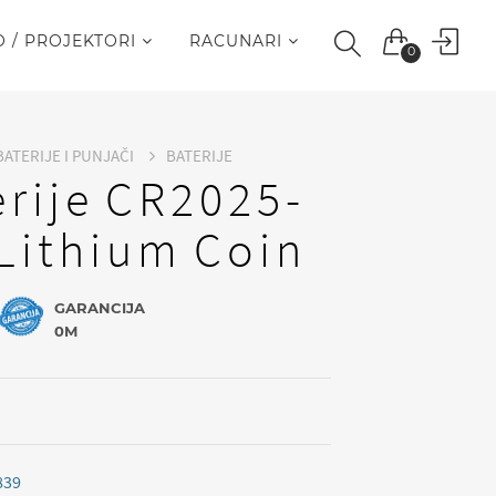
O / PROJEKTORI
RACUNARI
0
BATERIJE I PUNJAČI
BATERIJE
erije CR2025-
Lithium Coin
GARANCIJA
0M
839