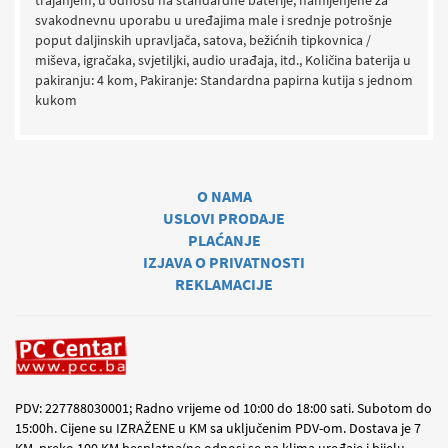
trajanjem, u odnosu na standardne baterije, namijenjene za
svakodnevnu uporabu u uređajima male i srednje potrošnje
poput daljinskih upravljača, satova, bežićnih tipkovnica /
miševa, igračaka, svjetiljki, audio urađaja, itd., Količina baterija u
pakiranju: 4 kom, Pakiranje: Standardna papirna kutija s jednom
kukom
O NAMA
USLOVI PRODAJE
PLAĆANJE
IZJAVA O PRIVATNOSTI
REKLAMACIJE
PDV: 227788030001; Radno vrijeme od 10:00 do 18:00 sati. Subotom do
15:00h. Cijene su IZRAŽENE u KM sa uključenim PDV-om. Dostava je 7
KM, preko 100 KM besplatna(ne odnosi se na klima uređaje i bijelu