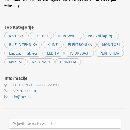
tehniku)
Top Kategorije
Racunari
Laptopi
HARDWARE
Polovni laptopi
BIJELA TEHNIKA
KLIME
ELEKTRONIKA
MONITORI
Laptopi i Tableti
LED TV
TV UREĐAJI
PERIFERIJA
Mobilni
RAČUNARI
PRINTERI
Informacije
Kralja Tvrtka 5
88000 Mostar
+387 36 313 110
info@pcc.ba