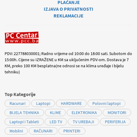
PLAĆANJE
IZJAVA O PRIVATNOSTI
REKLAMACIJE
PDV: 227788030001; Radno vrijeme od 10:00 do 18:00 sati. Subotom do
15:00h. Cijene su IZRAŽENE u KM sa uključenim PDV-om. Dostava je 7
KM, preko 100 KM besplatna(ne odnosi se na klima uređaje i bijelu
tehniku)
Top Kategorije
Racunari
Laptopi
HARDWARE
Polovni laptopi
BIJELA TEHNIKA
KLIME
ELEKTRONIKA
MONITORI
Laptopi i Tableti
LED TV
TV UREĐAJI
PERIFERIJA
Mobilni
RAČUNARI
PRINTERI