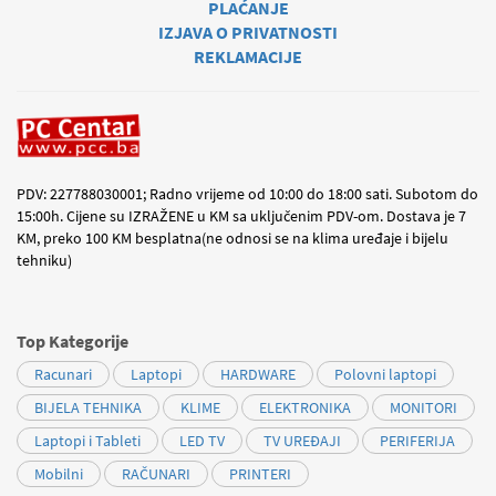
PLAĆANJE
IZJAVA O PRIVATNOSTI
REKLAMACIJE
PDV: 227788030001; Radno vrijeme od 10:00 do 18:00 sati. Subotom do
15:00h. Cijene su IZRAŽENE u KM sa uključenim PDV-om. Dostava je 7
KM, preko 100 KM besplatna(ne odnosi se na klima uređaje i bijelu
tehniku)
Top Kategorije
Racunari
Laptopi
HARDWARE
Polovni laptopi
BIJELA TEHNIKA
KLIME
ELEKTRONIKA
MONITORI
Laptopi i Tableti
LED TV
TV UREĐAJI
PERIFERIJA
Mobilni
RAČUNARI
PRINTERI