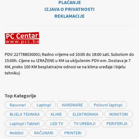
PLAĆANJE
IZJAVA O PRIVATNOSTI
REKLAMACIJE
PDV: 227788030001; Radno vrijeme od 10:00 do 18:00 sati. Subotom do
15:00h. Cijene su IZRAŽENE u KM sa uključenim PDV-om. Dostava je 7
KM, preko 100 KM besplatna(ne odnosi se na klima uređaje i bijelu
tehniku)
Top Kategorije
Racunari
Laptopi
HARDWARE
Polovni laptopi
BIJELA TEHNIKA
KLIME
ELEKTRONIKA
MONITORI
Laptopi i Tableti
LED TV
TV UREĐAJI
PERIFERIJA
Mobilni
RAČUNARI
PRINTERI