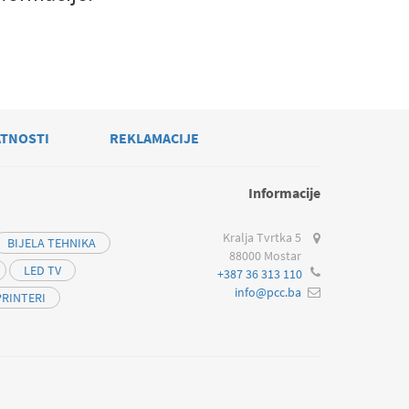
ATNOSTI
REKLAMACIJE
Informacije
Kralja Tvrtka 5
BIJELA TEHNIKA
88000 Mostar
LED TV
+387 36 313 110
info@pcc.ba
PRINTERI