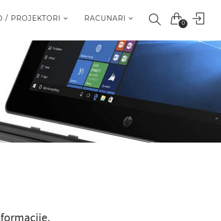
O / PROJEKTORI
RACUNARI
0
nformacije.