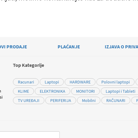
OVI PRODAJE
PLAĆANJE
IZJAVA O PRIV
Top Kategorije
Racunari
Laptopi
HARDWARE
Polovni laptopi
m
KLIME
ELEKTRONIKA
MONITORI
Laptopi i Tableti
si
TV UREĐAJI
PERIFERIJA
Mobilni
RAČUNARI