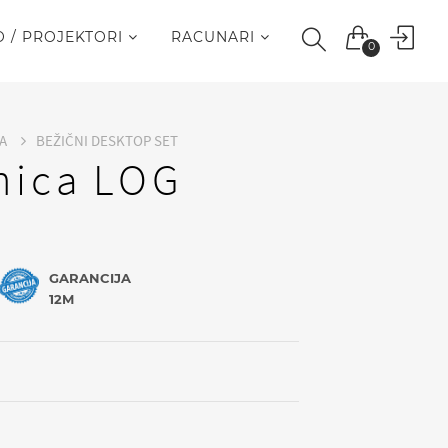
O / PROJEKTORI
RACUNARI
0
JA
BEŽIČNI DESKTOP SET
nica LOG
GARANCIJA
12M