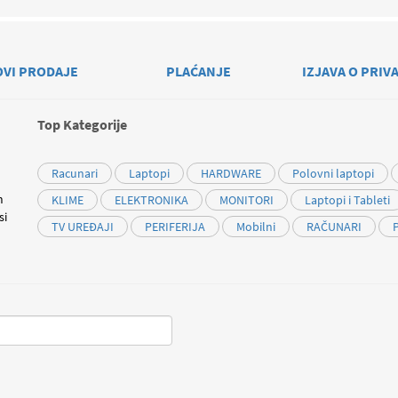
OVI PRODAJE
PLAĆANJE
IZJAVA O PRIV
Top Kategorije
Racunari
Laptopi
HARDWARE
Polovni laptopi
m
KLIME
ELEKTRONIKA
MONITORI
Laptopi i Tableti
si
TV UREĐAJI
PERIFERIJA
Mobilni
RAČUNARI