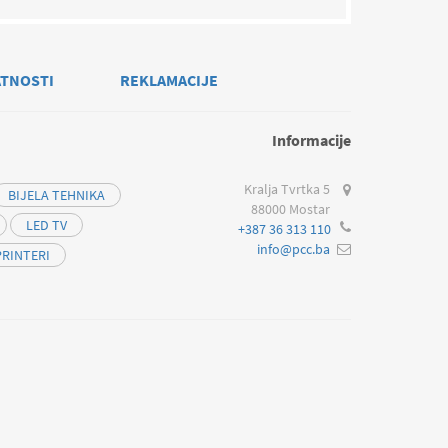
ATNOSTI
REKLAMACIJE
Informacije
Kralja Tvrtka 5
BIJELA TEHNIKA
88000 Mostar
LED TV
+387 36 313 110
info@pcc.ba
PRINTERI