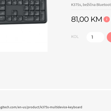
K375s, bežična Bluetoot
81,00 KM
i
KOL
.logitech.com/en-us/product/k375s-multidevice-keyboard