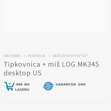
RACUNARI
PERIFERIJA
BEŽIČNI DESKTOP SET
Tipkovnica + miš LOG MK345
desktop US
IMA
NA
GARANCIJA
24M
LAGERU