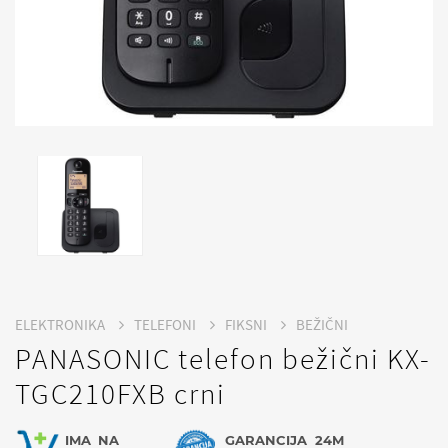
ELEKTRONIKA
TELEFONI
FIKSNI
BEŽIČNI
PANASONIC telefon bežični KX-
TGC210FXB crni
IMA
NA
GARANCIJA
24M