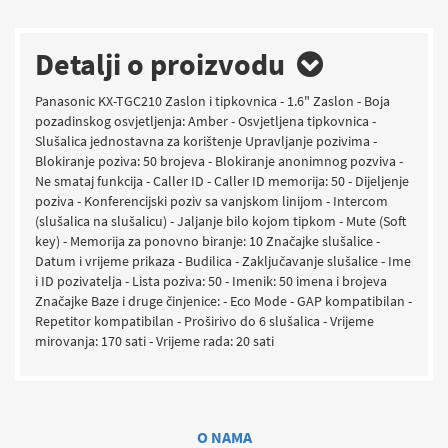
Detalji o proizvodu
Panasonic KX-TGC210 Zaslon i tipkovnica - 1.6" Zaslon - Boja
pozadinskog osvjetljenja: Amber - Osvjetljena tipkovnica -
Slušalica jednostavna za korištenje Upravljanje pozivima -
Blokiranje poziva: 50 brojeva - Blokiranje anonimnog pozviva -
Ne smataj funkcija - Caller ID - Caller ID memorija: 50 - Dijeljenje
poziva - Konferencijski poziv sa vanjskom linijom - Intercom
(slušalica na slušalicu) - Jaljanje bilo kojom tipkom - Mute (Soft
key) - Memorija za ponovno biranje: 10 Značajke slušalice -
Datum i vrijeme prikaza - Budilica - Zaključavanje slušalice - Ime
i ID pozivatelja - Lista poziva: 50 - Imenik: 50 imena i brojeva
Značajke Baze i druge činjenice: - Eco Mode - GAP kompatibilan -
Repetitor kompatibilan - Proširivo do 6 slušalica - Vrijeme
mirovanja: 170 sati - Vrijeme rada: 20 sati
O NAMA