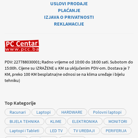
USLOVI PRODAJE
PLAĆANJE
IZJAVA O PRIVATNOSTI
REKLAMACIJE
PDV: 227788030001; Radno vrijeme od 10:00 do 18:00 sati. Subotom do
15:00h. Cijene su IZRAŽENE u KM sa uključenim PDV-om. Dostava je 7
KM, preko 100 KM besplatna(ne odnosi se na klima uređaje i bijelu
tehniku)
Top Kategorije
Racunari
Laptopi
HARDWARE
Polovni laptopi
BIJELA TEHNIKA
KLIME
ELEKTRONIKA
MONITORI
Laptopi i Tableti
LED TV
TV UREĐAJI
PERIFERIJA