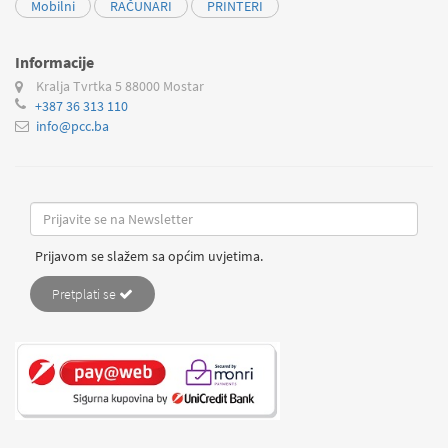
Mobilni
RAČUNARI
PRINTERI
Informacije
Kralja Tvrtka 5
88000 Mostar
+387 36 313 110
info@pcc.ba
Prijavom se slažem sa općim uvjetima.
Pretplati se