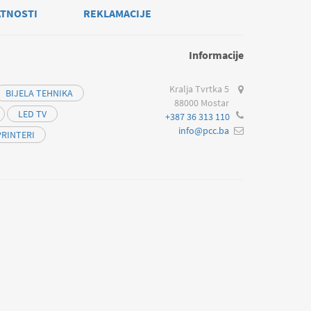
ATNOSTI
REKLAMACIJE
Informacije
Kralja Tvrtka 5
BIJELA TEHNIKA
88000 Mostar
LED TV
+387 36 313 110
info@pcc.ba
PRINTERI