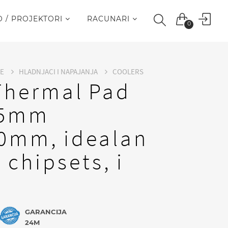
O / PROJEKTORI
RACUNARI
0
RE
HLADNJACI I NAPAJANJA
COOLERS
 Thermal Pad
.5mm
0mm, idealan
 chipsets, i
GARANCIJA
24M