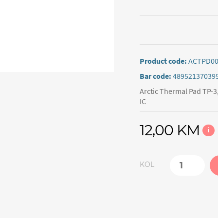
Product code:
ACTPD00
Bar code:
48952137039
Arctic Thermal Pad TP-3
IC
12,00 KM
i
KOL