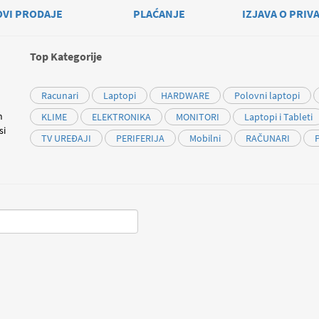
OVI PRODAJE
PLAĆANJE
IZJAVA O PRIV
Top Kategorije
Racunari
Laptopi
HARDWARE
Polovni laptopi
m
KLIME
ELEKTRONIKA
MONITORI
Laptopi i Tableti
si
TV UREĐAJI
PERIFERIJA
Mobilni
RAČUNARI