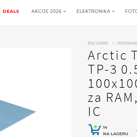
DEALS
AKCIJE 2026
ELEKTRONIKA
FOT
RACUNARI
HARDWA
Arctic
TP-3 0
100x10
za RAM,
IC
14
NA LAGERU