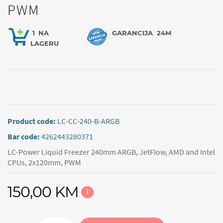
PWM
1
NA
GARANCIJA
24M
LAGERU
Product code:
LC-CC-240-B-ARGB
Bar code:
4262443280371
LC-Power Liquid Freezer 240mm ARGB, JetFlow, AMD and Intel
CPUs, 2x120mm, PWM
150,00 KM
i