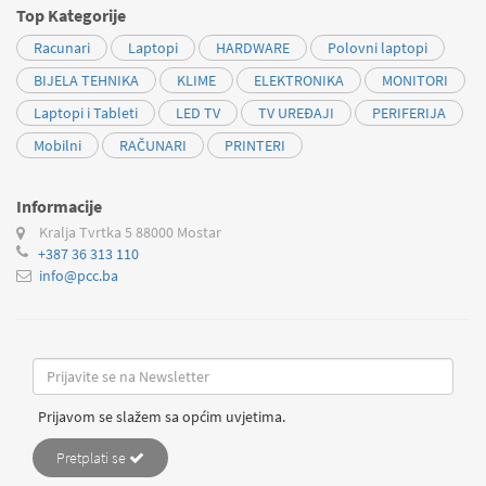
Top Kategorije
Racunari
Laptopi
HARDWARE
Polovni laptopi
BIJELA TEHNIKA
KLIME
ELEKTRONIKA
MONITORI
Laptopi i Tableti
LED TV
TV UREĐAJI
PERIFERIJA
Mobilni
RAČUNARI
PRINTERI
Informacije
Kralja Tvrtka 5
88000 Mostar
+387 36 313 110
info@pcc.ba
Prijavom se slažem sa općim uvjetima.
Pretplati se