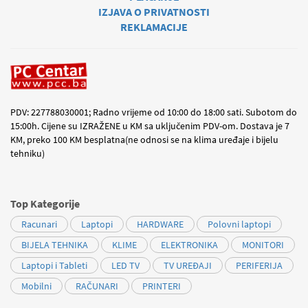
IZJAVA O PRIVATNOSTI
REKLAMACIJE
PDV: 227788030001; Radno vrijeme od 10:00 do 18:00 sati. Subotom do
15:00h. Cijene su IZRAŽENE u KM sa uključenim PDV-om. Dostava je 7
KM, preko 100 KM besplatna(ne odnosi se na klima uređaje i bijelu
tehniku)
Top Kategorije
Racunari
Laptopi
HARDWARE
Polovni laptopi
BIJELA TEHNIKA
KLIME
ELEKTRONIKA
MONITORI
Laptopi i Tableti
LED TV
TV UREĐAJI
PERIFERIJA
Mobilni
RAČUNARI
PRINTERI