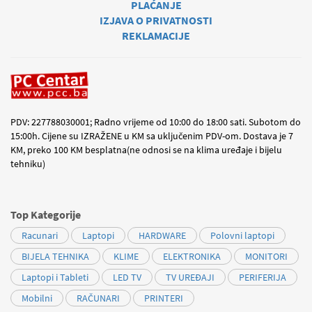
PLAĆANJE
IZJAVA O PRIVATNOSTI
REKLAMACIJE
PDV: 227788030001; Radno vrijeme od 10:00 do 18:00 sati. Subotom do
15:00h. Cijene su IZRAŽENE u KM sa uključenim PDV-om. Dostava je 7
KM, preko 100 KM besplatna(ne odnosi se na klima uređaje i bijelu
tehniku)
Top Kategorije
Racunari
Laptopi
HARDWARE
Polovni laptopi
BIJELA TEHNIKA
KLIME
ELEKTRONIKA
MONITORI
Laptopi i Tableti
LED TV
TV UREĐAJI
PERIFERIJA
Mobilni
RAČUNARI
PRINTERI