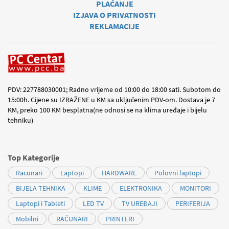
PLAĆANJE
IZJAVA O PRIVATNOSTI
REKLAMACIJE
PDV: 227788030001; Radno vrijeme od 10:00 do 18:00 sati. Subotom do
15:00h. Cijene su IZRAŽENE u KM sa uključenim PDV-om. Dostava je 7
KM, preko 100 KM besplatna(ne odnosi se na klima uređaje i bijelu
tehniku)
Top Kategorije
Racunari
Laptopi
HARDWARE
Polovni laptopi
BIJELA TEHNIKA
KLIME
ELEKTRONIKA
MONITORI
Laptopi i Tableti
LED TV
TV UREĐAJI
PERIFERIJA
Mobilni
RAČUNARI
PRINTERI