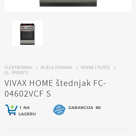
ELEKTRONIKA
BIJELA TEHNIKA
RERNE I PLOČE
EL. ŠPORETI
VIVAX HOME štednjak FC-
04602VCF S
1
NA
GARANCIJA
60
LAGERU