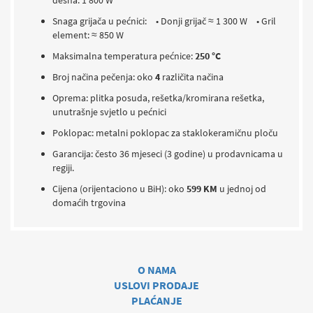
Snaga grijača u pećnici:
• Donji grijač ≈ 1 300 W
• Gril
element: ≈ 850 W
Maksimalna temperatura pećnice:
250 °C
Broj načina pečenja: oko
4
različita načina
Oprema: plitka posuda, rešetka/kromirana rešetka,
unutrašnje svjetlo u pećnici
Poklopac: metalni poklopac za staklokeramičnu ploču
Garancija: često 36 mjeseci (3 godine) u prodavnicama u
regiji.
Cijena (orijentaciono u BiH): oko
599 KM
u jednoj od
domaćih trgovina
O NAMA
USLOVI PRODAJE
PLAĆANJE