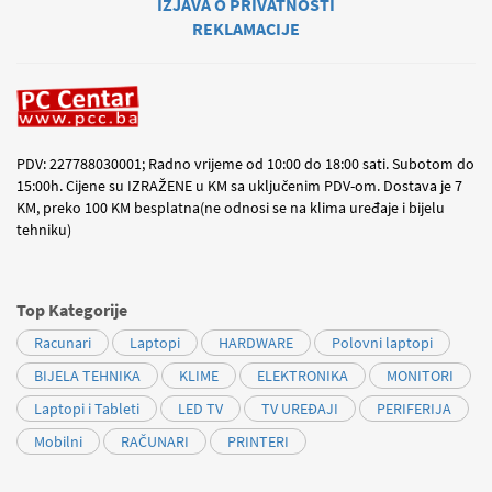
IZJAVA O PRIVATNOSTI
REKLAMACIJE
PDV: 227788030001; Radno vrijeme od 10:00 do 18:00 sati. Subotom do
15:00h. Cijene su IZRAŽENE u KM sa uključenim PDV-om. Dostava je 7
KM, preko 100 KM besplatna(ne odnosi se na klima uređaje i bijelu
tehniku)
Top Kategorije
Racunari
Laptopi
HARDWARE
Polovni laptopi
BIJELA TEHNIKA
KLIME
ELEKTRONIKA
MONITORI
Laptopi i Tableti
LED TV
TV UREĐAJI
PERIFERIJA
Mobilni
RAČUNARI
PRINTERI