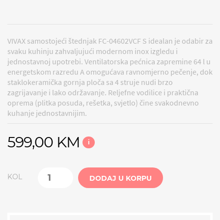
VIVAX samostojeći štednjak FC-04602VCF S idealan je odabir za
svaku kuhinju zahvaljujući modernom inox izgledu i
jednostavnoj upotrebi. Ventilatorska pećnica zapremine 64 l u
energetskom razredu A omogućava ravnomjerno pečenje, dok
staklokeramička gornja ploča sa 4 struje nudi brzo
zagrijavanje i lako održavanje. Reljefne vodilice i praktična
oprema (plitka posuda, rešetka, svjetlo) čine svakodnevno
kuhanje jednostavnijim.
599,00 KM
i
KOL
DODAJ U KORPU