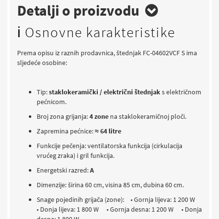
Detalji o proizvodu
ℹ️ Osnovne karakteristike
Prema opisu iz raznih prodavnica, štednjak FC-04602VCF S ima
sljedeće osobine:
Tip:
staklokeramički / električni štednjak
s električnom
pećnicom.
Broj zona grijanja:
4 zone
na staklokeramičnoj ploči.
Zapremina pećnice:
≈ 64 litre
Funkcije pečenja: ventilatorska funkcija (cirkulacija
vrućeg zraka) i gril funkcija.
Energetski razred:
A
Dimenzije: širina 60 cm, visina 85 cm, dubina 60 cm.
Snage pojedinih grijača (zone):
• Gornja lijeva: 1 200 W
• Donja lijeva: 1 800 W
• Gornja desna: 1 200 W
• Donja
desna: 1 800 W