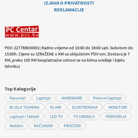
IZJAVA O PRIVATNOSTI
REKLAMACIJE
PDV: 227788030001; Radno vrijeme od 10:00 do 18:00 sati. Subotom do
15:00h. Cijene su IZRAŽENE u KM sa uključenim PDV-om. Dostava je 7
KM, preko 100 KM besplatna(ne odnosi se na klima uređaje i bijelu
tehniku)
Top Kategorije
Racunari
Laptopi
HARDWARE
Polovni laptopi
BIJELA TEHNIKA
KLIME
ELEKTRONIKA
MONITORI
Laptopi i Tableti
LED TV
TV UREĐAJI
PERIFERIJA
Mobilni
RAČUNARI
PRINTERI