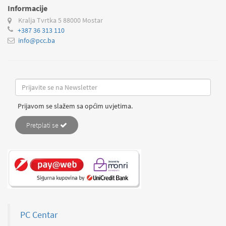
Informacije
Kralja Tvrtka 5
88000 Mostar
+387 36 313 110
info@pcc.ba
Prijavom se slažem sa općim uvjetima.
Pretplati se
PC Centar