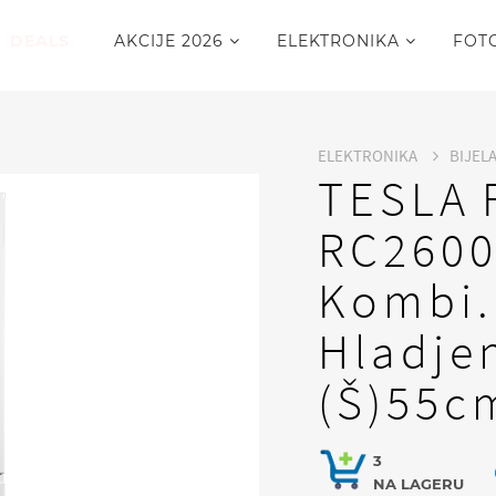
DEALS
AKCIJE 2026
ELEKTRONIKA
FOT
ELEKTRONIKA
BIJEL
TESLA F
RC260
Kombi.,
Hladje
(Š)55c
3
NA LAGERU