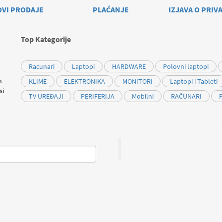
OVI PRODAJE
PLAĆANJE
IZJAVA O PRIV
Top Kategorije
Racunari
Laptopi
HARDWARE
Polovni laptopi
m
KLIME
ELEKTRONIKA
MONITORI
Laptopi i Tableti
si
TV UREĐAJI
PERIFERIJA
Mobilni
RAČUNARI