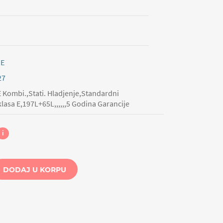
ME
27
 Kombi.,Stati. Hladjenje,Standardni
asa E,197L+65L,,,,,,5 Godina Garancije
i
DODAJ U KORPU