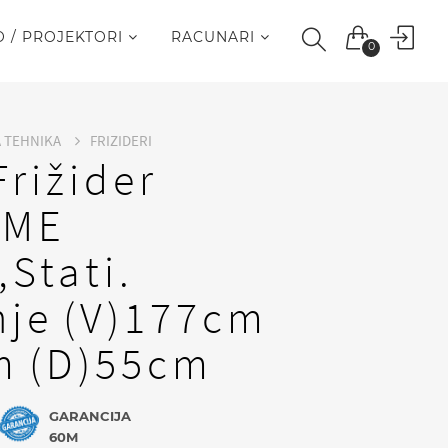
O / PROJEKTORI
RACUNARI
0
A TEHNIKA
FRIZIDERI
rižider
0ME
Stati.
nje (V)177cm
m (D)55cm
GARANCIJA
60M