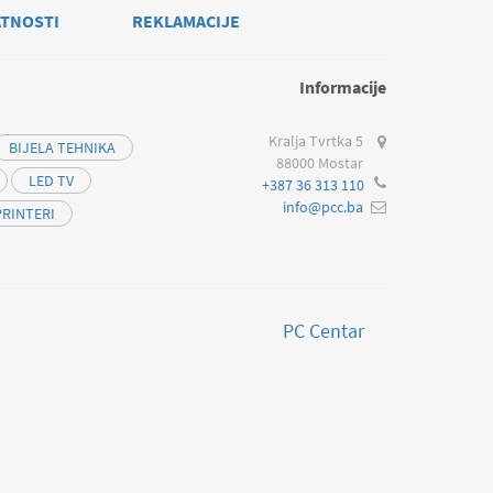
ATNOSTI
REKLAMACIJE
Informacije
Kralja Tvrtka 5
BIJELA TEHNIKA
88000 Mostar
LED TV
+387 36 313 110
info@pcc.ba
PRINTERI
PC Centar