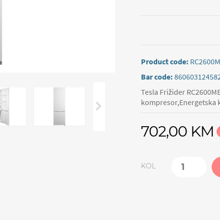
Product code:
RC2600
Bar code:
86060312458
Tesla Frižider RC2600ME
kompresor,Energetska kl
702,00 KM
KOL