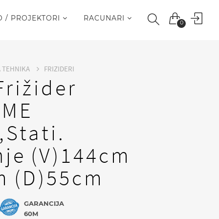
O / PROJEKTORI
RACUNARI
0
A TEHNIKA
FRIZIDERI
rižider
0ME
Stati.
nje (V)144cm
m (D)55cm
GARANCIJA
60M