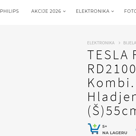
PHILIPS
AKCIJE 2026
ELEKTRONIKA
FOT
ELEKTRONIKA
BIJEL
TESLA F
RD210
Kombi.,
Hladje
(Š)55c
5+
NA LAGERU