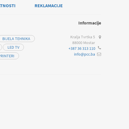
ATNOSTI
REKLAMACIJE
Informacije
Kralja Tvrtka 5
BIJELA TEHNIKA
88000 Mostar
LED TV
+387 36 313 110
info@pcc.ba
PRINTERI