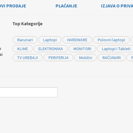
OVI PRODAJE
PLAĆANJE
IZJAVA O PRIV
Top Kategorije
Racunari
Laptopi
HARDWARE
Polovni laptopi
m
KLIME
ELEKTRONIKA
MONITORI
Laptopi i Tableti
si
TV UREĐAJI
PERIFERIJA
Mobilni
RAČUNARI