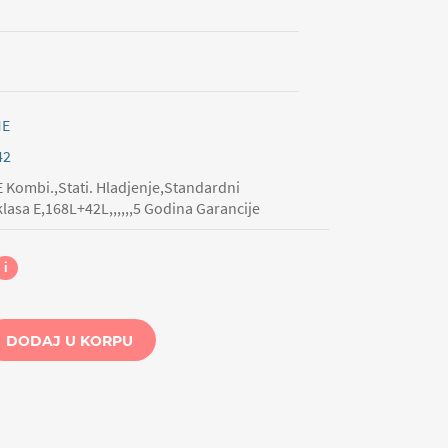
ME
42
 Kombi.,Stati. Hladjenje,Standardni
asa E,168L+42L,,,,,,5 Godina Garancije
i
DODAJ U KORPU