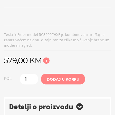
Tesla frižider model RC3200FHXE je kombinovani uređaj sa
zamrzivačem na dnu, dizajniran za efikasno čuvanje hrane uz
moderan izgled.
579,00 KM
i
KOL
DODAJ U KORPU
Detalji o proizvodu