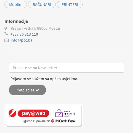
Mobilni
RAČUNARI
PRINTERI
Informacije
Kralja Tvrtka 5
88000 Mostar
+387 36 313 110
info@pcc.ba
Prijavom se slažem sa općim uvjetima.
Pretplati se