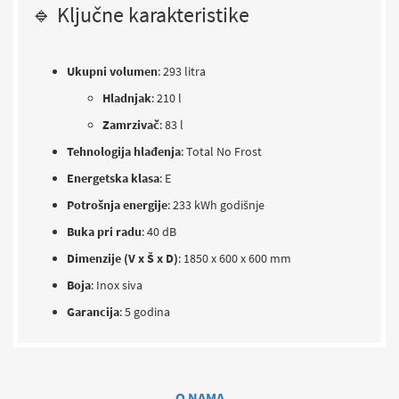
🔹 Ključne karakteristike
Ukupni volumen
:
293 litra
Hladnjak
:
210 l
Zamrzivač
: 83 l
Tehnologija hlađenja
:
Total No Frost
Energetska klasa
: E
Potrošnja energije
:
233 kWh godišnje
Buka pri radu
:
40 dB
Dimenzije (V x Š x D)
:
1850 x 600 x 600 mm
Boja
:
Inox siva
Garancija
:
5 godina
O NAMA