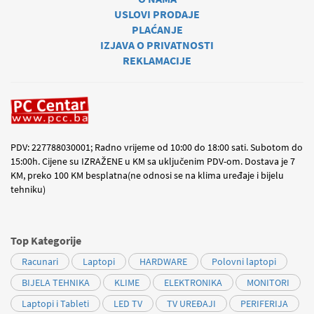
USLOVI PRODAJE
PLAĆANJE
IZJAVA O PRIVATNOSTI
REKLAMACIJE
PDV: 227788030001; Radno vrijeme od 10:00 do 18:00 sati. Subotom do
15:00h. Cijene su IZRAŽENE u KM sa uključenim PDV-om. Dostava je 7
KM, preko 100 KM besplatna(ne odnosi se na klima uređaje i bijelu
tehniku)
Top Kategorije
Racunari
Laptopi
HARDWARE
Polovni laptopi
BIJELA TEHNIKA
KLIME
ELEKTRONIKA
MONITORI
Laptopi i Tableti
LED TV
TV UREĐAJI
PERIFERIJA