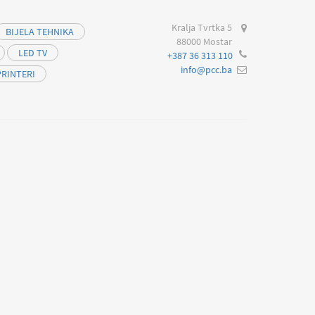
Kralja Tvrtka 5
BIJELA TEHNIKA
88000 Mostar
LED TV
+387 36 313 110
info@pcc.ba
PRINTERI