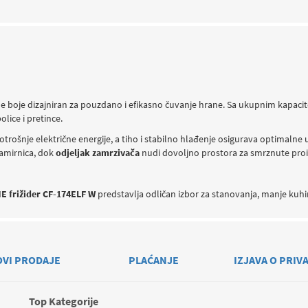
le boje dizajniran za pouzdano i efikasno čuvanje hrane. Sa ukupnim kapac
lice i pretince.
trošnje električne energije, a tiho i stabilno hlađenje osigurava optimalne 
amirnica, dok
odjeljak zamrzivača
nudi dovoljno prostora za smrznute pro
 frižider CF-174ELF W
predstavlja odličan izbor za stanovanja, manje kuhin
OVI PRODAJE
PLAĆANJE
IZJAVA O PRIV
Top Kategorije