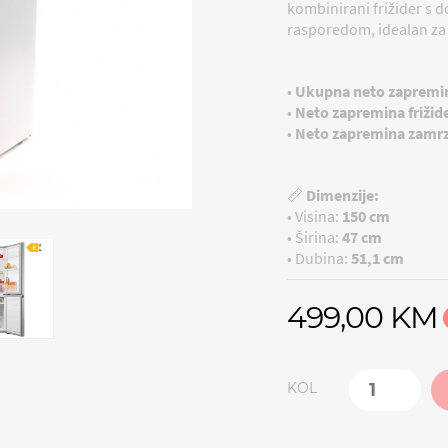
kombinirani frižider s 
rasporedom, idealan z
•
Ukupna neto zapremi
•
Neto zapremina frižid
•
Neto zapremina zamrz
📏
Dimenzije:
• Visina:
150 cm
• Širina:
47 cm
• Dubina:
51,1 cm
499,00 KM
KOL