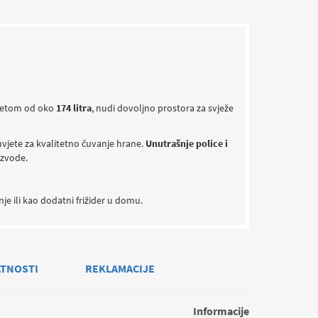
itetom od oko
174 litra
, nudi dovoljno prostora za svježe
uvjete za kvalitetno čuvanje hrane.
Unutrašnje police i
izvode.
je ili kao dodatni frižider u domu.
ATNOSTI
REKLAMACIJE
Informacije