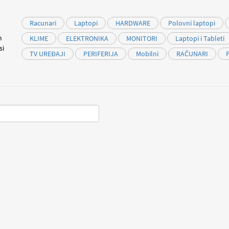
Racunari
Laptopi
HARDWARE
Polovni laptopi
m
KLIME
ELEKTRONIKA
MONITORI
Laptopi i Tableti
si
TV UREĐAJI
PERIFERIJA
Mobilni
RAČUNARI