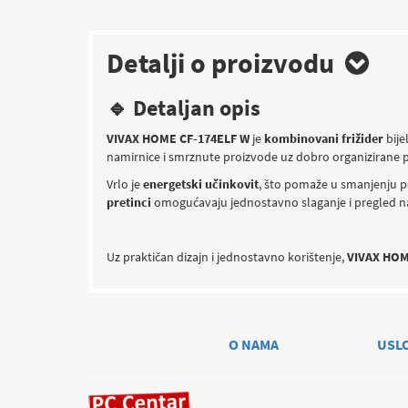
Detalji o proizvodu
🔹 Detaljan opis
VIVAX HOME CF-174ELF W
je
kombinovani frižider
bije
namirnice i smrznute proizvode uz dobro organizirane po
Vrlo je
energetski učinkovit
, što pomaže u smanjenju po
pretinci
omogućavaju jednostavno slaganje i pregled n
Uz praktičan dizajn i jednostavno korištenje,
VIVAX HOME
O NAMA
USL