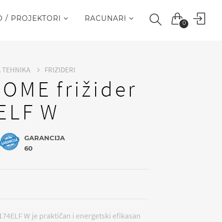
O / PROJEKTORI
RACUNARI
0
A TEHNIKA
FRIZIDERI
HOME frižider
ELF W
GARANCIJA
60
174ELF W je praktičan i energetski efikasan