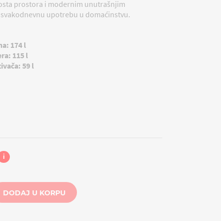
dosta prostora i modernim unutrašnjim
a svakodnevnu upotrebu u domaćinstvu.
na:
174 l
era:
115 l
ivača:
59 l
i
DODAJ U KORPU