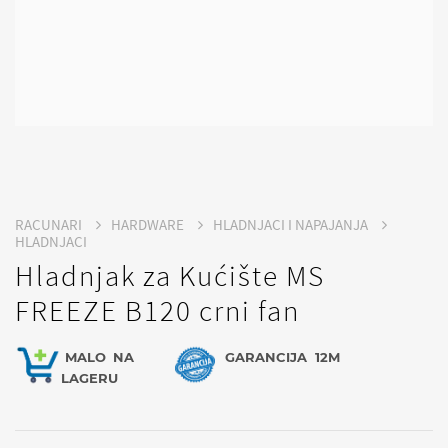
RACUNARI
HARDWARE
HLADNJACI I NAPAJANJA
HLADNJACI
Hladnjak za Kućište MS
FREEZE B120 crni fan
MALO
NA
GARANCIJA
12M
LAGERU