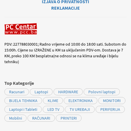
IZJAVA O PRIVATNOSTI
REKLAMACIJE
PDV: 227788030001; Radno vrijeme od 10:00 do 18:00 sati. Subotom do
15:00h. Cijene su IZRAŽENE u KM sa uključenim PDV-om. Dostava je 7
KM, preko 100 KM besplatna(ne odnosi se na klima uređaje i bijelu
tehniku)
Top Kategorije
Racunari
Laptopi
HARDWARE
Polovni laptopi
BIJELA TEHNIKA
KLIME
ELEKTRONIKA
MONITORI
Laptopi i Tableti
LED TV
TV UREĐAJI
PERIFERIJA
Mobilni
RAČUNARI
PRINTERI