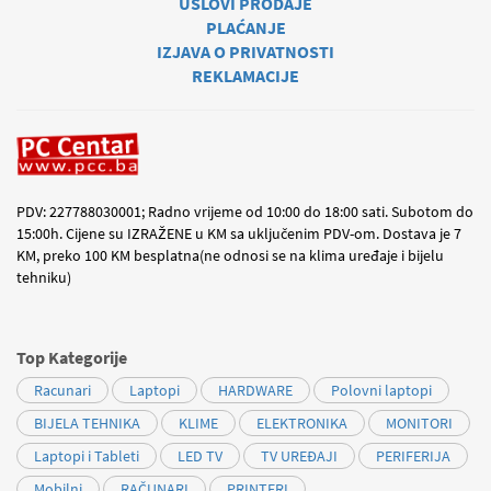
USLOVI PRODAJE
PLAĆANJE
IZJAVA O PRIVATNOSTI
REKLAMACIJE
PDV: 227788030001; Radno vrijeme od 10:00 do 18:00 sati. Subotom do
15:00h. Cijene su IZRAŽENE u KM sa uključenim PDV-om. Dostava je 7
KM, preko 100 KM besplatna(ne odnosi se na klima uređaje i bijelu
tehniku)
Top Kategorije
Racunari
Laptopi
HARDWARE
Polovni laptopi
BIJELA TEHNIKA
KLIME
ELEKTRONIKA
MONITORI
Laptopi i Tableti
LED TV
TV UREĐAJI
PERIFERIJA
Mobilni
RAČUNARI
PRINTERI