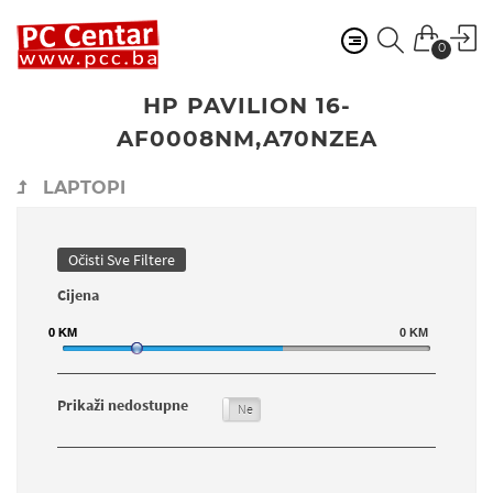
0
HP PAVILION 16-
AF0008NM,A70NZEA
LAPTOPI
Očisti Sve Filtere
Cijena
0
0
KM
KM
0
KM
Prikaži nedostupne
Da
Ne