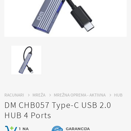
RACUNARI
MREŽA
MREŽNA OPREMA - AKTIVNA
HUB
DM CHB057 Type-C USB 2.0
HUB 4 Ports
1
NA
GARANCIJA