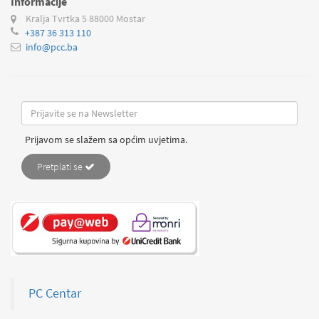
Informacije
Kralja Tvrtka 5
88000 Mostar
+387 36 313 110
info@pcc.ba
Prijavom se slažem sa općim uvjetima.
Pretplati se
PC Centar