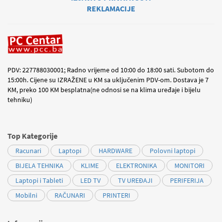
REKLAMACIJE
PDV: 227788030001; Radno vrijeme od 10:00 do 18:00 sati. Subotom do
15:00h. Cijene su IZRAŽENE u KM sa uključenim PDV-om. Dostava je 7
KM, preko 100 KM besplatna(ne odnosi se na klima uređaje i bijelu
tehniku)
Top Kategorije
Racunari
Laptopi
HARDWARE
Polovni laptopi
BIJELA TEHNIKA
KLIME
ELEKTRONIKA
MONITORI
Laptopi i Tableti
LED TV
TV UREĐAJI
PERIFERIJA
Mobilni
RAČUNARI
PRINTERI