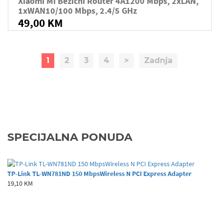
Xiaomi Mi Bežični Router 4A1200 Mbps, 2xLAN,
1xWAN10/100 Mbps, 2.4/5 GHz
49,00 KM
1
2
3
4
>
Zadnja
SPECIJALNA PONUDA
TP-Link TL-WN781ND 150 MbpsWireless N PCI Express Adapter
19,10 KM