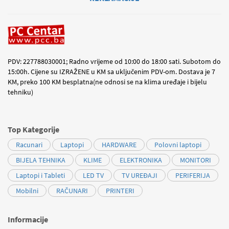
PDV: 227788030001; Radno vrijeme od 10:00 do 18:00 sati. Subotom do
15:00h. Cijene su IZRAŽENE u KM sa uključenim PDV-om. Dostava je 7
KM, preko 100 KM besplatna(ne odnosi se na klima uređaje i bijelu
tehniku)
Top Kategorije
Racunari
Laptopi
HARDWARE
Polovni laptopi
BIJELA TEHNIKA
KLIME
ELEKTRONIKA
MONITORI
Laptopi i Tableti
LED TV
TV UREĐAJI
PERIFERIJA
Mobilni
RAČUNARI
PRINTERI
Informacije