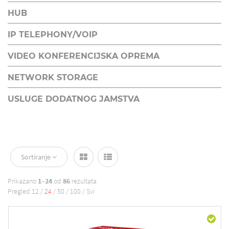
HUB
IP TELEPHONY/VOIP
VIDEO KONFERENCIJSKA OPREMA
NETWORK STORAGE
USLUGE DODATNOG JAMSTVA
Sortiranje
Prikazano
1–24
od
86
rezultata
Pregled
12
/
24
/
50
/
100
/
Svi