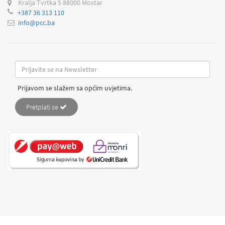
Kralja Tvrtka 5
88000 Mostar
+387 36 313 110
info@pcc.ba
Prijavom se slažem sa općim uvjetima.
Pretplati se