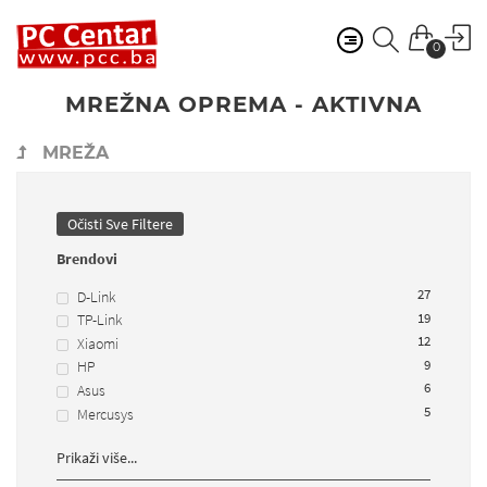
0
MREŽNA OPREMA - AKTIVNA
MREŽA
Očisti Sve Filtere
Brendovi
27
D-Link
19
TP-Link
12
Xiaomi
9
HP
6
Asus
5
Mercusys
Prikaži više...