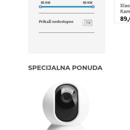
85
KM
90
KM
Xiao
Kam
89
Prikaži nedostupne
Da
Ne
SPECIJALNA PONUDA