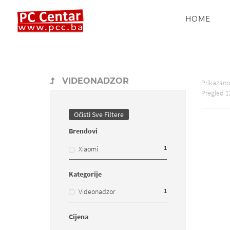
HOME
VIDEONADZOR
Prikazan
Pregled
1
Očisti Sve Filtere
Brendovi
1
Xiaomi
Kategorije
1
Videonadzor
Cijena