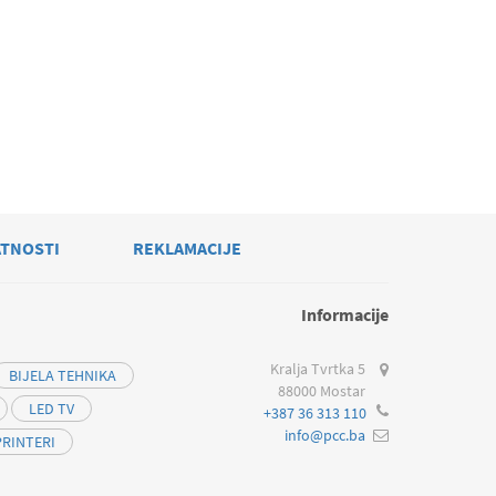
ATNOSTI
REKLAMACIJE
Informacije
Kralja Tvrtka 5
BIJELA TEHNIKA
88000 Mostar
LED TV
+387 36 313 110
info@pcc.ba
PRINTERI