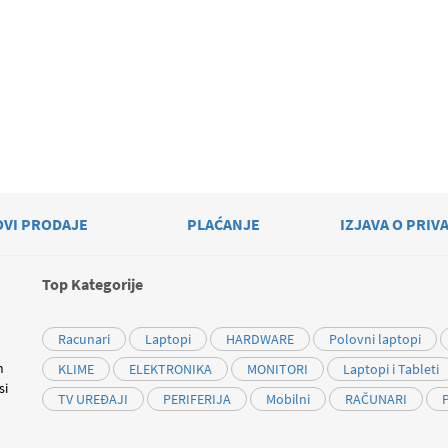
OVI PRODAJE
PLAĆANJE
IZJAVA O PRIV
Top Kategorije
Racunari
Laptopi
HARDWARE
Polovni laptopi
m
KLIME
ELEKTRONIKA
MONITORI
Laptopi i Tableti
si
TV UREĐAJI
PERIFERIJA
Mobilni
RAČUNARI