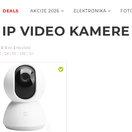
DEALS
AKCIJE 2026
ELEKTRONIKA
FOT
IP VIDEO KAMERE
o
1–1
od
1
rezultata
2
/
24
/
50
/
100
/
Svi