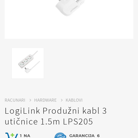
RACUNARI
HARDWARE
KABLOVI
LogiLink Produžni kabl 3
utičnice 1.5m LPS205
1
NA
GARANCIJA
6