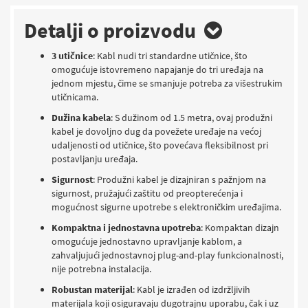
Detalji o proizvodu
3 utičnice
: Kabl nudi tri standardne utičnice, što
omogućuje istovremeno napajanje do tri uređaja na
jednom mjestu, čime se smanjuje potreba za višestrukim
utičnicama.
Dužina kabela
: S dužinom od 1.5 metra, ovaj produžni
kabel je dovoljno dug da povežete uređaje na većoj
udaljenosti od utičnice, što povećava fleksibilnost pri
postavljanju uređaja.
Sigurnost
: Produžni kabel je dizajniran s pažnjom na
sigurnost, pružajući zaštitu od preopterećenja i
mogućnost sigurne upotrebe s elektroničkim uređajima.
Kompaktna i jednostavna upotreba
: Kompaktan dizajn
omogućuje jednostavno upravljanje kablom, a
zahvaljujući jednostavnoj plug-and-play funkcionalnosti,
nije potrebna instalacija.
Robustan materijal
: Kabl je izrađen od izdržljivih
materijala koji osiguravaju dugotrajnu uporabu, čak i uz