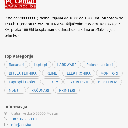
PDV: 227788030001; Radno vrijeme od 10:00 do 18:00 sati. Subotom do
15:00h. Cijene su IZRAŽENE u KM sa uključenim PDV-om. Dostava je 7
KM, preko 100 KM besplatna(ne odnosi se na klima uređaje i bijelu
tehniku)
Top Kategorije
Racunari
Laptopi
HARDWARE
Polovni laptopi
BIJELA TEHNIKA
KLIME
ELEKTRONIKA
MONITORI
Laptopi i Tableti
LED TV
TV UREĐAJI
PERIFERIJA
Mobilni
RAČUNARI
PRINTERI
Informacije
Kralja Tvrtka 5
88000 Mostar
+387 36 313 110
info@pcc.ba