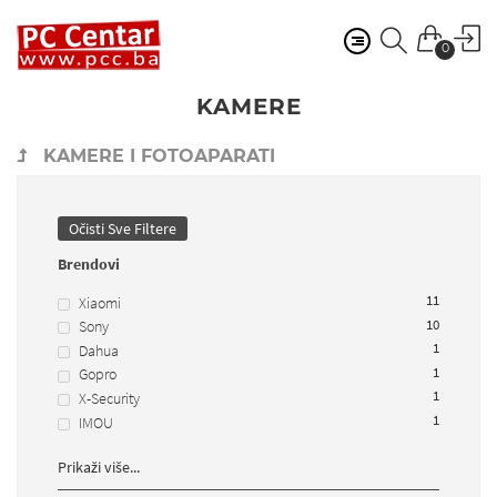
0
KAMERE
KAMERE I FOTOAPARATI
Očisti Sve Filtere
Brendovi
11
Xiaomi
10
Sony
1
Dahua
1
Gopro
1
X-Security
1
IMOU
Prikaži više...