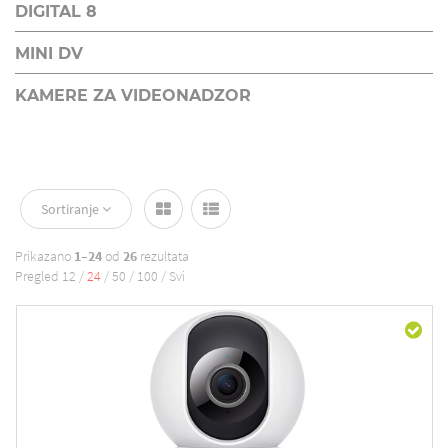
DIGITAL 8
MINI DV
KAMERE ZA VIDEONADZOR
Sortiranje
Prikazano
1–24
od
26
rezultata
Pregled
12
/
24
/
50
/
100
/
Svi