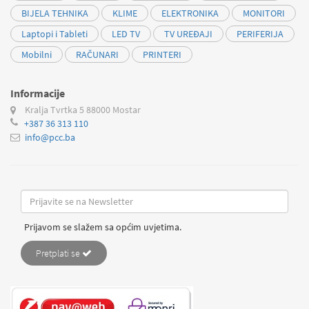
BIJELA TEHNIKA
KLIME
ELEKTRONIKA
MONITORI
Laptopi i Tableti
LED TV
TV UREĐAJI
PERIFERIJA
Mobilni
RAČUNARI
PRINTERI
Informacije
Kralja Tvrtka 5
88000 Mostar
+387 36 313 110
info@pcc.ba
Prijavom se slažem sa općim uvjetima.
Pretplati se