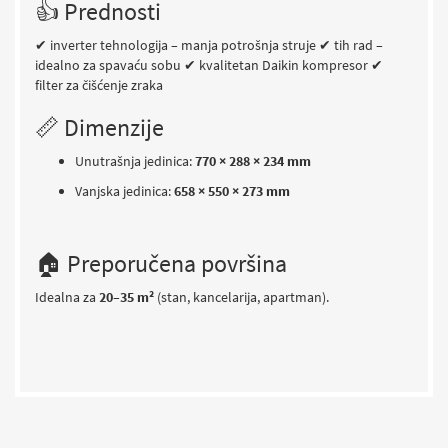
👍 Prednosti
✔ inverter tehnologija – manja potrošnja struje
✔ tih rad –
idealno za spavaću sobu
✔ kvalitetan Daikin kompresor
✔
filter za čišćenje zraka
📏 Dimenzije
Unutrašnja jedinica:
770 × 288 × 234 mm
Vanjska jedinica:
658 × 550 × 273 mm
🏠 Preporučena površina
Idealna za
20–35 m²
(stan, kancelarija, apartman).