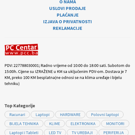
O NAMA
USLOVI PRODAJE
PLAĆANJE
IZJAVA O PRIVATNOSTI
REKLAMACIJE
PDV: 227788030001; Radno vrijeme od 10:00 do 18:00 sati. Subotom do
15:00h. Cijene su IZRAŽENE u KM sa uključenim PDV-om. Dostava je 7
KM, preko 100 KM besplatna(ne odnosi se na klima uređaje i bijelu
tehniku)
Top Kategorije
Racunari
Laptopi
HARDWARE
Polovni laptopi
BIJELA TEHNIKA
KLIME
ELEKTRONIKA
MONITORI
Laptopi i Tableti
LED TV
TV UREĐAJI
PERIFERIJA