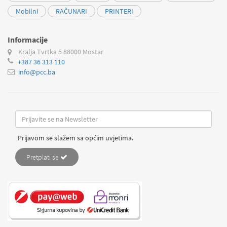
Mobilni
RAČUNARI
PRINTERI
Informacije
Kralja Tvrtka 5
88000 Mostar
+387 36 313 110
info@pcc.ba
Prijavom se slažem sa općim uvjetima.
Pretplati se