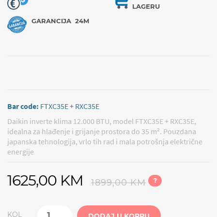
LAGERU
GARANCIJA
24M
Bar code:
FTXC35E + RXC35E
Daikin inverte klima 12.000 BTU, model FTXC35E + RXC35E,
idealna za hlađenje i grijanje prostora do 35 m². Pouzdana
japanska tehnologija, vrlo tih rad i mala potrošnja električne
energije
1625,00 KM
?
1899,00 KM
KOL
DODAJ U KORPU