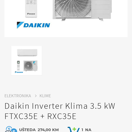
ELEKTRONIKA
KLIME
Daikin Inverter Klima 3.5 kW
FTXC35E + RXC35E
UŠTEDA
274,00 KM
1
NA