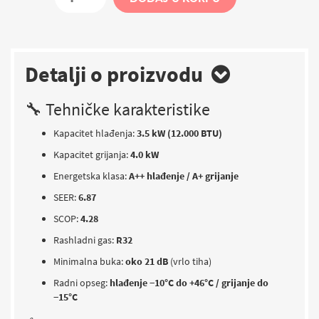
Detalji o proizvodu
🔧 Tehničke karakteristike
Kapacitet hlađenja:
3.5 kW (12.000 BTU)
Kapacitet grijanja:
4.0 kW
Energetska klasa:
A++ hlađenje / A+ grijanje
SEER:
6.87
SCOP:
4.28
Rashladni gas:
R32
Minimalna buka:
oko 21 dB
(vrlo tiha)
Radni opseg:
hlađenje −10°C do +46°C / grijanje do
−15°C