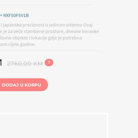
 + RXF50F5V1B
i japanska preciznost u jednom sistemu Ovaj
n je za veće stambene prostore, dnevne boravke
lovne objekte i lokacije gdje je potrebna
om cijele godine.
M
?
2760,00 KM
DODAJ U KORPU