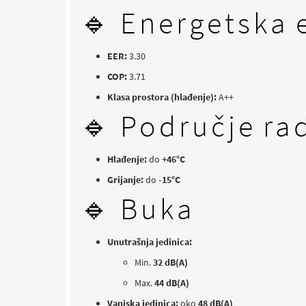
🔹 Energetska e
EER:
3.30
COP:
3.71
Klasa prostora (hlađenje):
A++
🔹 Područje ra
Hlađenje:
do
+46°C
Grijanje:
do
-15°C
🔹 Buka
Unutrašnja jedinica:
Min.
32 dB(A)
Max.
44 dB(A)
Vanjska jedinica:
oko
48 dB(A)