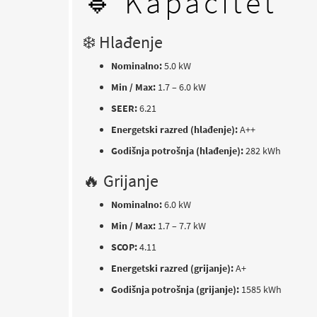
🔹 Kapacitet
❄️ Hlađenje
Nominalno:
5.0 kW
Min / Max:
1.7 – 6.0 kW
SEER:
6.21
Energetski razred (hlađenje):
A++
Godišnja potrošnja (hlađenje):
282 kWh
🔥 Grijanje
Nominalno:
6.0 kW
Min / Max:
1.7 – 7.7 kW
SCOP:
4.11
Energetski razred (grijanje):
A+
Godišnja potrošnja (grijanje):
1585 kWh