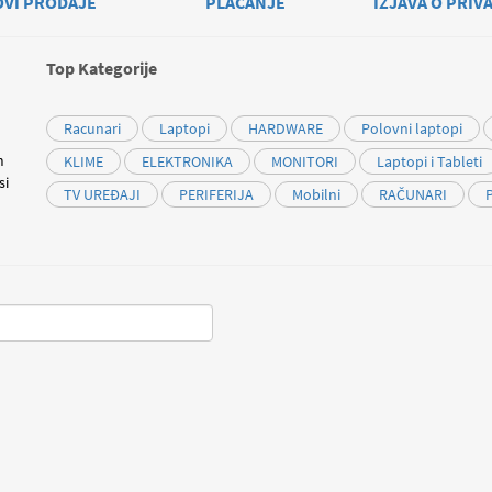
OVI PRODAJE
PLAĆANJE
IZJAVA O PRIV
Top Kategorije
Racunari
Laptopi
HARDWARE
Polovni laptopi
m
KLIME
ELEKTRONIKA
MONITORI
Laptopi i Tableti
si
TV UREĐAJI
PERIFERIJA
Mobilni
RAČUNARI