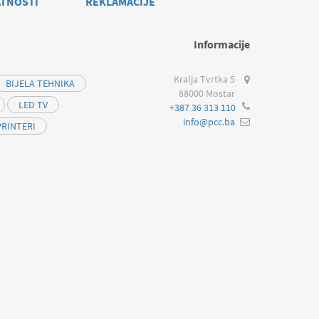
ATNOSTI
REKLAMACIJE
Informacije
Kralja Tvrtka 5
BIJELA TEHNIKA
88000 Mostar
LED TV
+387 36 313 110
info@pcc.ba
PRINTERI