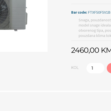
Bar code:
FTXF50F5V1B
Snaga, pouzdanost 
model snage ideala
otvorenog tipa, pos
pouzdana klima tok
2460,00 K
KOL