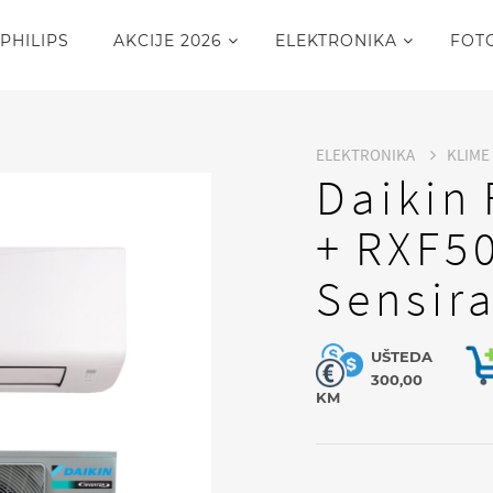
PHILIPS
AKCIJE 2026
ELEKTRONIKA
FOT
ELEKTRONIKA
KLIME
Daikin
+ RXF5
Sensir
UŠTEDA
300,00
KM