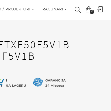
O / PROJEKTORI
RACUNARI
0
 FTXF50F5V1B
0F5V1B –
a
1
GARANCIJA
NA LAGERU
24 Mjeseca