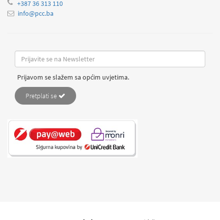
+387 36 313 110
info@pcc.ba
Prijavom se slažem sa općim uvjetima.
Pretplati se