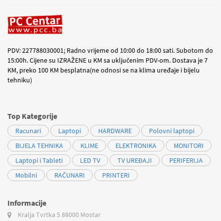
PDV: 227788030001; Radno vrijeme od 10:00 do 18:00 sati. Subotom do
15:00h. Cijene su IZRAŽENE u KM sa uključenim PDV-om. Dostava je 7
KM, preko 100 KM besplatna(ne odnosi se na klima uređaje i bijelu
tehniku)
Top Kategorije
Racunari
Laptopi
HARDWARE
Polovni laptopi
BIJELA TEHNIKA
KLIME
ELEKTRONIKA
MONITORI
Laptopi i Tableti
LED TV
TV UREĐAJI
PERIFERIJA
Mobilni
RAČUNARI
PRINTERI
Informacije
Kralja Tvrtka 5
88000 Mostar