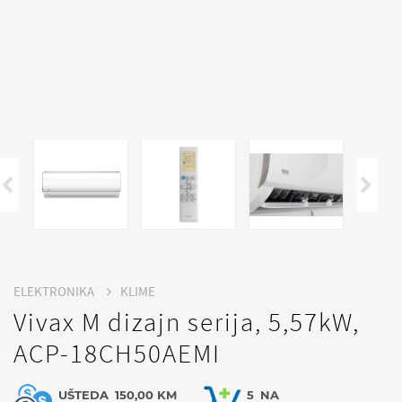
ELEKTRONIKA
KLIME
Vivax M dizajn serija, 5,57kW,
ACP-18CH50AEMI
UŠTEDA
150,00 KM
5
NA