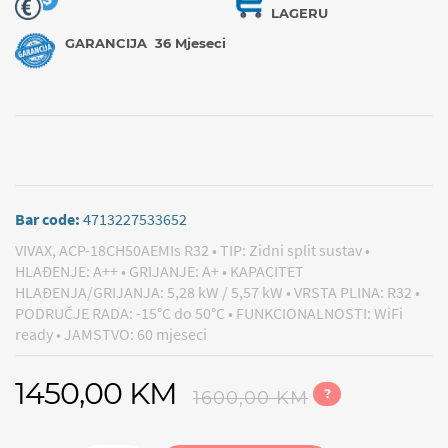
LAGERU
GARANCIJA
36 Mjeseci
Bar code:
4713227533652
VIVAX, ACP-18CH50AEMIs R32 • TIP: Zidni split sustav •
HLAĐENJE: A++ • GRIJANJE: A+ • KAPACITET
HLAĐENJA/GRIJANJA: 5,28 kW / 5,57 kW • VRSTA PLINA: R32 •
PODRUČJE RADA: -15°C do 50°C • FUNKCIONALNOSTI: WiFi
ready • JAMSTVO: 60 mjeseci
1450,00 KM
?
1600,00 KM