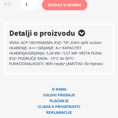
KOL
DODAJ U KORPU
Detalji o proizvodu
VIVAX, ACP-18CH50AEMIs R32
• TIP: Zidni split sustav
•
HLAĐENJE: A++
• GRIJANJE: A+
• KAPACITET
HLAĐENJA/GRIJANJA: 5,28 kW / 5,57 kW
• VRSTA PLINA:
R32
• PODRUČJE RADA: -15°C do 50°C
•
FUNKCIONALNOSTI: WiFi ready
• JAMSTVO: 60 mjeseci
O NAMA
USLOVI PRODAJE
PLAĆANJE
IZJAVA O PRIVATNOSTI
REKLAMACIJE